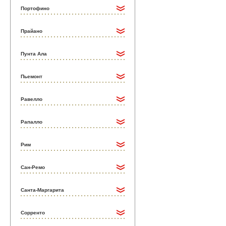
Портофино
Прайано
Пунта Ала
Пьемонт
Равелло
Рапалло
Рим
Сан-Ремо
Санта-Маргарита
Сорренто