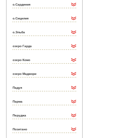
о.Сардиния
о.Сицилия
о.Эльба
озеро Гарда
озеро Комо
озеро Маджори
Падуя
Парма
Перуджа
Позитано