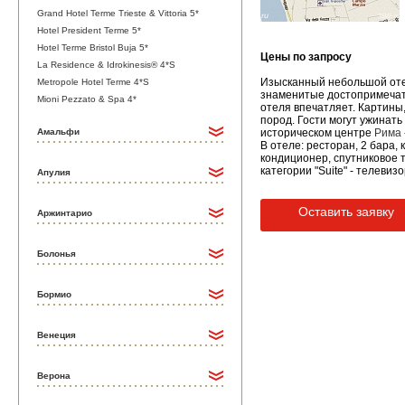
Grand Hotel Terme Trieste & Vittoria 5*
Hotel President Terme 5*
Hotel Terme Bristol Buja 5*
Цены по запросу
La Residence & Idrokinesis® 4*S
Изысканный небольшой отел
Metropole Hotel Terme 4*S
знаменитые достопримечате
Mioni Pezzato & Spa 4*
отеля впечатляет. Картины
пород. Гости могут ужинать
Амальфи
историческом центре
Рима
В отеле: ресторан, 2 бара,
кондиционер, спутниковое 
категории "Suite" - телевизо
Апулия
Оставить заявку
Аржинтарио
Болонья
Бормио
Венеция
Верона