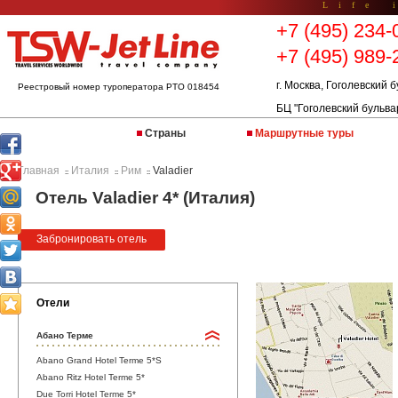
Life 
+7 (495) 234-
+7 (495) 989-
г. Москва, Гоголевский б
Реестровый номер туроператора РТО 018454
БЦ "Гоголевский бульва
Страны
Маршрутные туры
Главная
Италия
Рим
Valadier
::
::
::
Отель Valadier 4* (Италия)
Забронировать отель
Отели
Абано Терме
Abano Grand Hotel Terme 5*S
Abano Ritz Hotel Terme 5*
Due Torri Hotel Terme 5*