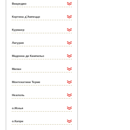
Виареджо
Кортина д`Ампеццо
Курмаер
Лигурия
Мадонна ди Кампильо
Милан
Монтекатини Терме
Неаполь
о.Искья
о.Капри