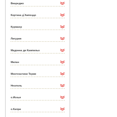
Виареджо
Кортина д`Ампеццо
Курмаер
Лигурия
Мадонна ди Кампильо
Милан
Монтекатини Терме
Неаполь
о.Искья
о.Капри