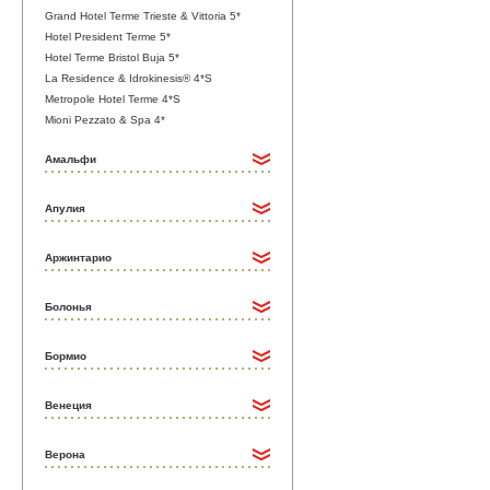
Grand Hotel Terme Trieste & Vittoria 5*
Hotel President Terme 5*
Hotel Terme Bristol Buja 5*
La Residence & Idrokinesis® 4*S
Metropole Hotel Terme 4*S
Mioni Pezzato & Spa 4*
Амальфи
Апулия
Аржинтарио
Болонья
Бормио
Венеция
Верона