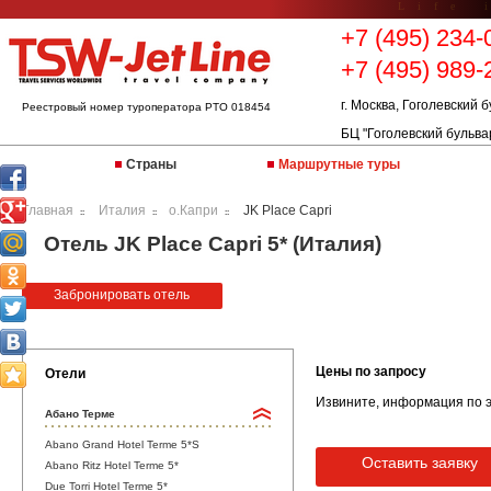
Life 
+7 (495) 234-
+7 (495) 989-
г. Москва, Гоголевский б
Реестровый номер туроператора РТО 018454
БЦ "Гоголевский бульва
Страны
Маршрутные туры
Главная
Италия
о.Капри
JK Place Capri
::
::
::
Отель JK Place Capri 5* (Италия)
Забронировать отель
Цены по запросу
Отели
Извините, информация по э
Абано Терме
Abano Grand Hotel Terme 5*S
Оставить заявку
Abano Ritz Hotel Terme 5*
Due Torri Hotel Terme 5*