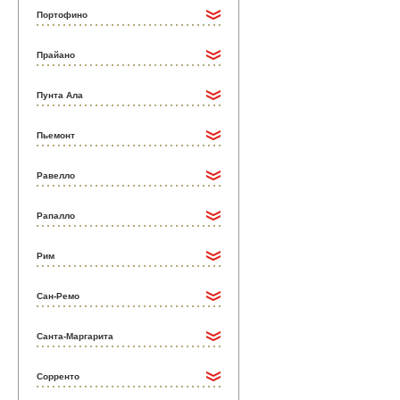
Портофино
Прайано
Пунта Ала
Пьемонт
Равелло
Рапалло
Рим
Сан-Ремо
Санта-Маргарита
Сорренто