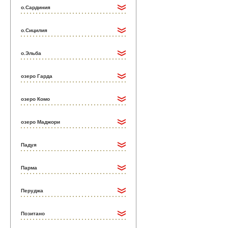
о.Сардиния
о.Сицилия
о.Эльба
озеро Гарда
озеро Комо
озеро Маджори
Падуя
Парма
Перуджа
Позитано