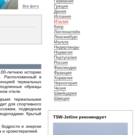
Германия
Греция
Все фото
Дания
Испания
Италия
Кипр
Лихтенштейн
Люксембург
Мальта
Нидерланды
Норвегия
Португалия
Россия
Финляндия
м 100-летнюю историю
Франция
а. Расположенный в
Хорватия
сенцией термальных
Черногория
 подлинные образцы
Чехия
ном отеле.
Швейцария
Швеция
ырьмя термальными
дит для спортивного
ассажам, подводным
 водопадами. Крытый
TSW-Jetline рекомендует
 бодрости и энергии
а и хромотерапией.