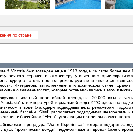
жения по стране
este & Victoria был возведен еще в 1913 году, и за свою более че
езупречного сервиса и атмосферу утонченного аристократизм
оны курорта, отель прошел реконструкцию и является квинтэс
ности. Интерьеры, выполненные в классическом стиле, хранят
нающие о знаменитостях, которые останавливались в этом изыскан
окружает частный парк общей площадью 20.000 кв.м с чет
“Anastasia” с температурой термальной воды 27°C идеально подхо
фитнесом в воде благодаря подводным велотренажерам, гидром
ременный бассейн “Sissi” располагает подводными шезлонгами и
соединен с бассейном “Elena”, утопающим в зеленом оазисе парка.
забываемая процедура “Water Experience”, которая подарит заряд
у душу “тропический дождь”, ледяной чаше и паровой бане с аром