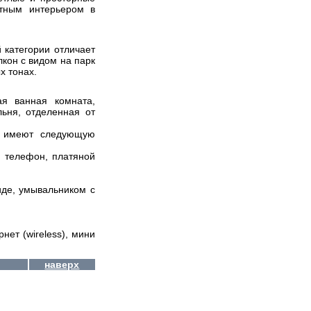
тным интерьером в
 категории отличает
кон с видом на парк
х тонах.
ая ванная комната,
ьня, отделенная от
 и имеют следующую
, телефон, платяной
иде, умывальником с
нет (wireless), мини
наверх