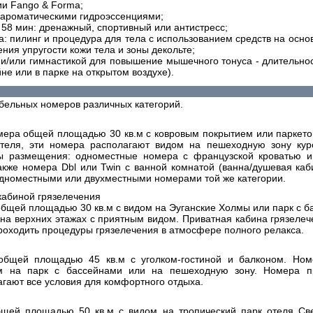
ии Fango & Forma;
с ароматическими гидроэссенциями;
 58 мин: дренажный, спортивный или антистресс;
а: пилинг и процедура для тела с использованием средств на осно
ия упругости кожи тела и зоны декольте;
й и/или гимнастикой для повышение мышечного тонуса - длительнос
йне или в парке на открытом воздухе).
бельных номеров различных категорий.
ера общей площадью 30 кв.м с ковровым покрытием или паркето
теля, эти номера располагают видом на пешеходную зону кур
ы размещения: одноместные номера с французской кроватью и
акже номера Dbl или Twin с ванной комнатой (ванна/душевая ка
 одноместными или двухместными номерами той же категории.
 кабиной грязелечения
щей площадью 30 кв.м с видом на Эуганские Холмы или парк с б
а верхних этажах с приятным видом. Приватная кабина грязелеч
роходить процедуры грязелечения в атмосфере полного релакса.
бщей площадью 45 кв.м с уголком-гостиной и балконом. Ном
м на парк с бассейнами или на пешеходную зону. Номера п
агают все условия для комфортного отдыха.
щей площадью 50 кв.м с видом на тропический парк отеля Св