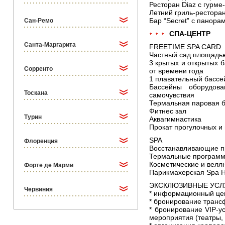
Ресторан Diaz с гурм
Летний гриль-ресторан в
Бар “Secret” с панор
Сан-Ремо
СПА-ЦЕНТР
Санта-Маргарита
FREETIME SPA CARD
Частный сад площадью
3 крытых и открытых 
Сорренто
от времени года
1 плавательный бассе
Бассейны оборудов
Тоскана
самочувствия
Термальная паровая б
Фитнес зал
Турин
Аквагимнастика
Прокат прогулочных и
SPA
Флоренция
Восстанавливающие пр
Термальные програм
Косметические и велл
Форте де Марми
Парикмахерская Spa H
ЭКСКЛЮЗИВНЫЕ УСЛ
Червиния
* информационный цен
* бронирование трансф
* бронирование VIP-у
мероприятия (театры, м