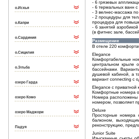
- 6 грязевых аппликац
- 6 термальных ванн 
о.Искья
- 3 велнес-массажа по
- 2 процедуры для тел
процедура для повышен
о.Капри
- 6 занятий аэробико
(в фитнес зале, бассе
о.Сардиния
Размещение
В отеле 220 комфорта
о.Сицилия
Elegance
Комфортабельные ном
центральном крыле о
о.Эльба
бассейнами. Вариант
душевой кабиной, а т
вариант connecting с
озеро Гарда
Elegance с приватной
Комфортные номера об
Номера расположены н
озеро Комо
номером, позволяет п
Deluxe
озеро Маджори
Просторные номера о
балконом, выходящи
реконструкцию, предл
Падуя
Junior Suite
Изысканные сьюты об