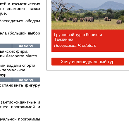
жей и косметических
тр знаменит также
que.
 Насладиться обедом
тела (большой выбор
Групповой тур в Кению и
Танзанию
Программа Predators
наверх
льянских фирм,
ции Aeroporto Marco
Хочу индивидуальный тур
ми видами спорта:
ь термальное
дур.
наверх
сстановить фигуру
 (антиоксидантные и
итнес программой и
идуальной программы