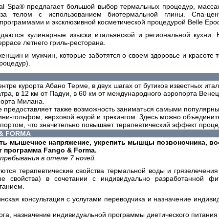
mal Spa® предлагает большой выбор термальных процедур, масса
за телом с использованием биотермальной глины. Спа-цен
рограммами и эксклюзивной косметической процедурой Belle Epo
одаются кулинарные изыски итальянской и региональной кухни.
еррасе летнего гриль-ресторана.
женщин и мужчин, которые заботятся о своем здоровье и красоте 
роцедур).
нтре курорта Абано Терме, в двух шагах от бутиков известных ита
атра, в 12 км от Падуи, в 60 км от международного аэропорта Вене
опорта Милана.
 предоставляет также возможность заниматься самыми популярны
ини-гольфом, верховой ездой и трекингом. Здесь можно объединит
спортом, что значительно повышает терапевтический эффект проце
& FORMA
ять мышечное напряжение, укрепить мышцы позвоночника, во
т программа Fango & Forma.
пребывания в отеле 7 ночей.
ются терапевтические свойства термальной воды и грязелечения
ые свойства) в сочетании с индивидуально разработанной ф
танием.
нская консультация с услугами переводчика и назначение индив
лога, назначение индивидуальной программы диетического питания