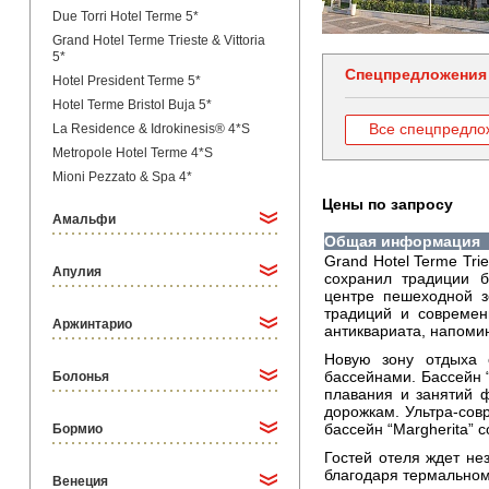
Due Torri Hotel Terme 5*
Grand Hotel Terme Trieste & Vittoria
5*
Спецпредложения
Hotel President Terme 5*
Hotel Terme Bristol Buja 5*
Все спецпредло
La Residence & Idrokinesis® 4*S
Metropole Hotel Terme 4*S
Mioni Pezzato & Spa 4*
Цены по запросу
Амальфи
Общая информация
Grand Hotel Terme Tri
Апулия
сохранил традиции б
центре пешеходной з
традиций и современ
Аржинтарио
антиквариата, напоми
Новую зону отдыха 
бассейнами. Бассейн 
Болонья
плавания и занятий 
дорожкам. Ультра-сов
бассейн “Margherita” 
Бормио
Гостей отеля ждет не
благодаря термальном
Венеция