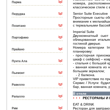
Парма
номера, расположен
классическом стиле с
Senior Suite Executive
Перуджа
Просторные сьюты общ
внимание к мельчайши
с термальными бассей
Позитано
Imperial Suite
Двухкомнатный сьют
Портофино
облицованная италья
гостиной дверью.
Номера категории I
Прайано
планировку:
- просторная прихожа
шкаф с сейфом) – ков
Пунта Ала
- спальня с большой к
- ванная комната из 
большим зеркалом;
Пьемонт
- 2 балкона.
VIP приветствие по пр
Сервис / Услуги: буди
Равелло
бар, ванная комната, 
В отеле
Рапалло
РЕСТОРАНЫ И
EAT & DRINK
Ресторан для завтраков
Рим