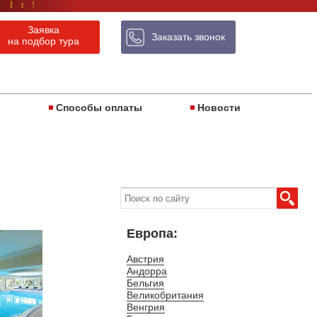
 It!
Заявка
Заказать звонок
на подбор тура
ы
Способы оплаты
Новости
Европа:
Австрия
Андорра
Бельгия
Великобритания
Венгрия