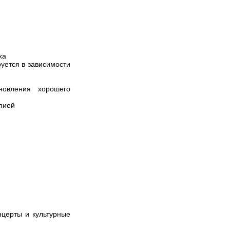
ха
уется в зависимости
новления хорошего
пией
нцерты и культурные