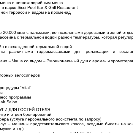
е-меню и низкокалорийным меню
 парке Sissi Pool Bar & Grill Restaurant
амной террасой и видом на променад
 20.000 кв.м с пальмами, вечнозелеными деревьями и зоной отды
бассейна с термальной водой разной температуры, которая регулир
йн с охлажденной термальной водой
аны различными гидромассажами для релаксации и восста
аня – Чаша со льдом – Эмоциональный душ с арома- и хромотера
 горных велосипедов
оцедуры “Vital“
мы
несс программы
air Salon
УГИ ДЛЯ ГОСТЕЙ ОТЕЛЯ
тр и отдел бронирований
ера (услуга персонального ассистента по запросу)
слуг – машины представительского класса, входные билеты на ко
узеи и т.д.)