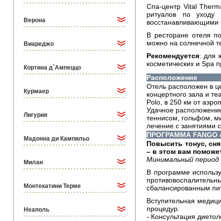
Спа-центр Vital Ther
ритуалов по уходу 
Верона
восстанавливающими п
В ресторане отеля п
можно на солнечной т
Виареджо
Рекомендуется
: для 
косметических и Spa п
Кортина д`Ампеццо
Расположение
Отель расположен в це
Курмаер
концертного зала и те
Polo, в 250 км от аэр
Удачное расположение
Лигурия
теннисом, гольфом, м
лечение с занятиями 
ПРОГРАММА FANGO 
Мадонна ди Кампильо
Повысить тонус, сн
– в этом вам поможе
Минимальный период 
Милан
В программе использу
противовоспалительн
Монтекатини Терме
сбалансированным пи
Вступительная медици
процедур.
Неаполь
- Консультация дието