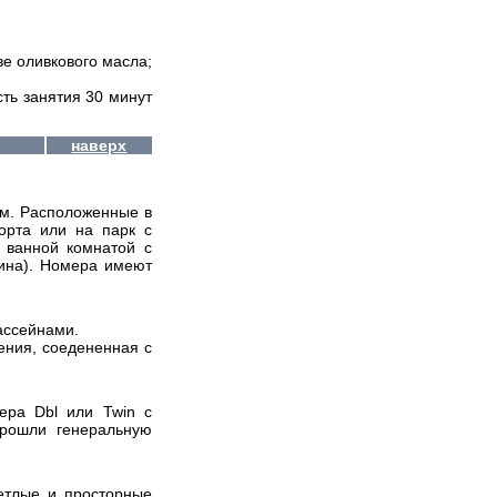
ве оливкового масла;
ть занятия 30 минут
наверх
м. Расположенные в
орта или на парк с
 ванной комнатой с
бина). Номера имеют
ассейнами.
ения, соедененная с
ера Dbl или Twin с
рошли генеральную
етлые и просторные