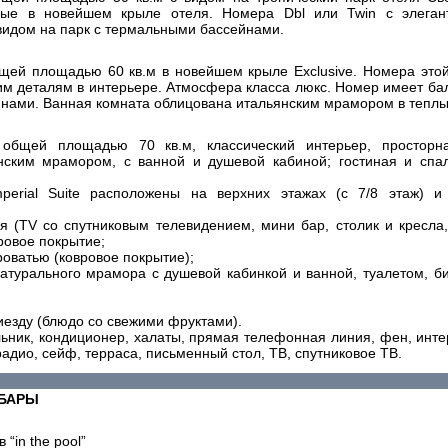
ные в новейшем крыле отеля. Номера Dbl или Twin с элеган
 видом на парк с термальными бассейнами.
ей площадью 60 кв.м в новейшем крыле Exclusive. Номера этой
м деталям в интерьере. Атмосфера класса люкс. Номер имеет бал
нами. Ванная комната облицована итальянским мрамором в теплы
 общей площадью 70 кв.м, классический интерьер, просторн
нским мрамором, с ванной и душевой кабиной; гостиная и спал
mperial Suite расположены на верхних этажах (с 7/8 этаж)
я (TV со спутниковым телевидением, мини бар, столик и кресла
ровое покрытие;
роватью (ковровое покрытие);
натурального мрамора с душевой кабинкой и ванной, туалетом, б
иезду (блюдо со свежими фруктами).
льник, кондиционер, халаты, прямая телефонная линия, фен, интер
радио, сейф, терраса, письменный стол, ТВ, спутниковое ТВ.
 БАРЫ
 “in the pool”