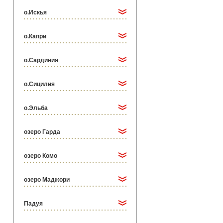
о.Искья
о.Капри
о.Сардиния
о.Сицилия
о.Эльба
озеро Гарда
озеро Комо
озеро Маджори
Падуя