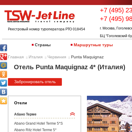
+7 (495) 2
+7 (495) 9
г. Москва, Гоголевс
Реестровый номер туроператора РТО 018454
БЦ "Гоголевский бу
Страны
Маршрутные туры
Главная
Италия
Червиния
Punta Maquignaz
::
::
::
Отель Punta Maquignaz 4* (Италия)
Забронировать отель
Отели
Абано Терме
Abano Grand Hotel Terme 5*S
Abano Ritz Hotel Terme 5*