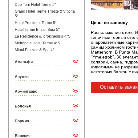
Due Torri Hotel Terme 5*
Grand Hotel Terme Trieste & Vittoria
5*
Цены по запросу
Hotel President Terme 5*
Hotel Terme Bristol Buja 5*
Расположение отеля
И
La Residence & Idrokinesis® 4*S
типичный горный отель
очаровательные карти
Metropole Hotel Terme 4*S
самим хозяином гостин
Mioni Pezzato & Spa 4*
Matterhorn. В Punta M
“Ymeletrob”. 36 элега
солярий, сауна, гидр
Амальфи
животными не разрешае
некоторых балкон с ви
Апулия
Оставить заявк
Аржинтарио
Болонья
Бормио
Венеция