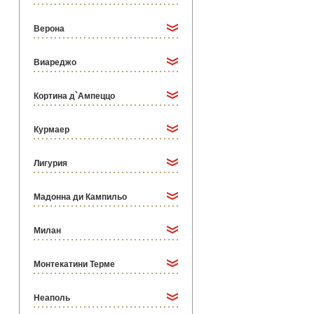
Верона
Виареджо
Кортина д`Ампеццо
Курмаер
Лигурия
Мадонна ди Кампильо
Милан
Монтекатини Терме
Неаполь