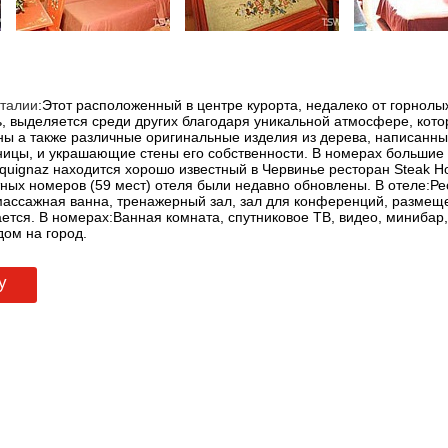
талии
:Этот расположенный в центре курорта, недалеко от горнол
, выделяется среди других благодаря уникальной атмосфере, кот
ны а также различные оригинальные изделия из дерева, написанны
ицы, и украшающие стены его собственности. В номерах большие 
aquignaz находится хорошо известный в Червинье ресторан Steak H
нтных номеров (59 мест) отеля были недавно обновлены. В отеле:Рес
омассажная ванна, тренажерный зал, зал для конференций, разме
тся. В номерах:Ванная комната, спутниковое ТВ, видео, минибар,
дом на город.
у