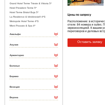
Grand Hotel Terme Trieste & Vittoria 5*
Hotel President Terme 5*
Hotel Terme Bristol Buja 5*
Цены по запросу
La Residence & Idrokinesis® 4*S
Расположение: в историче
Metropole Hotel Terme 4*S
отеле: 84 номера и suites.
Mioni Pezzato & Spa 4*
звукоизоляцией. К вашим усл
переговоров и деловых встр
Амальфи
Оставить заявку
Апулия
Аржинтарио
Болонья
Бормио
Венеция
Верона