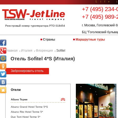
Life 
+7 (495) 234-
+7 (495) 989-
г. Москва, Гоголевский б
Реестровый номер туроператора РТО 018454
БЦ "Гоголевский бульва
Страны
Маршрутные туры
Главная
Италия
Флоренция
Sofitel
::
::
::
Отель Sofitel 4*S (Италия)
Забронировать отель
Отели
Абано Терме
Abano Grand Hotel Terme 5*S
Abano Ritz Hotel Terme 5*
Due Torri Hotel Terme 5*