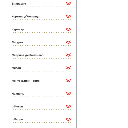
Виареджо
Кортина д`Ампеццо
Курмаер
Лигурия
Мадонна ди Кампильо
Милан
Монтекатини Терме
Неаполь
о.Искья
о.Капри