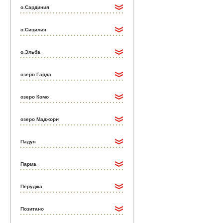
о.Сардиния
о.Сицилия
о.Эльба
озеро Гарда
озеро Комо
озеро Маджори
Падуя
Парма
Перуджа
Позитано