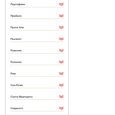
Портофино
Прайано
Пунта Ала
Пьемонт
Равелло
Рапалло
Рим
Сан-Ремо
Санта-Маргарита
Сорренто