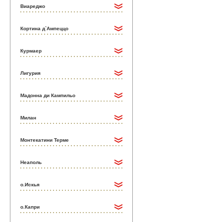
Виареджо
Кортина д`Ампеццо
Курмаер
Лигурия
Мадонна ди Кампильо
Милан
Монтекатини Терме
Неаполь
о.Искья
о.Капри