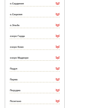
о.Сардиния
о.Сицилия
о.Эльба
озеро Гарда
озеро Комо
озеро Маджори
Падуя
Парма
Перуджа
Позитано