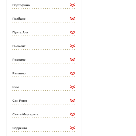
Портофино
Прайано
Пунта Ала
Пьемонт
Равелло
Рапалло
Рим
Сан-Ремо
Санта-Маргарита
Сорренто