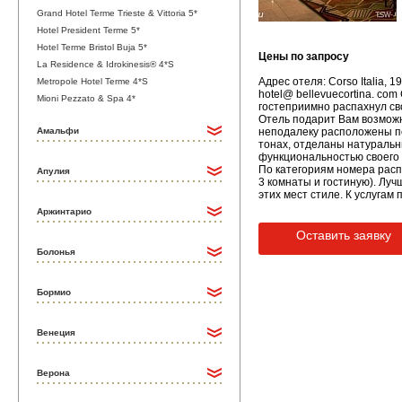
Grand Hotel Terme Trieste & Vittoria 5*
Hotel President Terme 5*
Hotel Terme Bristol Buja 5*
Цены по запросу
La Residence & Idrokinesis® 4*S
Адрес отеля: Corso Italia,
Metropole Hotel Terme 4*S
hotel@ bellevuecortina. com
Mioni Pezzato & Spa 4*
гостеприимно распахнул сво
Отель подарит Вам возможн
Амальфи
неподалеку расположены п
тонах, отделаны натураль
функциональностью своего 
По категориям номера расп
Апулия
3 комнаты и гостиную). Лу
этих мест стиле. К услугам 
Аржинтарио
Оставить заявку
Болонья
Бормио
Венеция
Верона