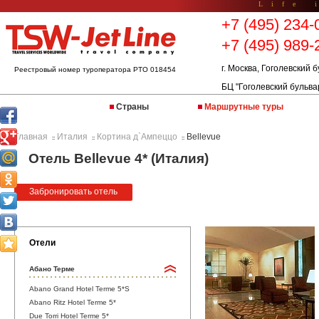
Life 
+7 (495) 234-
+7 (495) 989-
г. Москва, Гоголевский б
Реестровый номер туроператора РТО 018454
БЦ "Гоголевский бульва
Страны
Маршрутные туры
Главная
Италия
Кортина д`Ампеццо
Bellevue
::
::
::
Отель Bellevue 4* (Италия)
Забронировать отель
Отели
Абано Терме
Abano Grand Hotel Terme 5*S
Abano Ritz Hotel Terme 5*
Due Torri Hotel Terme 5*