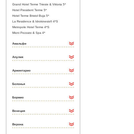
Grand Hotel Terme Trieste & Vittoria 5*
Hotel President Terme 5*
Hotel Terme Bristol Buja 5*
La Residence & Idrokinesis® 4*S
Metropole Hotel Terme 4*S
Mioni Pezzato & Spa 4*
Амальфи
Апулия
Аржинтарио
Болонья
Бормио
Венеция
Верона