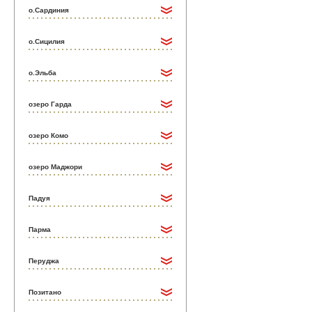
о.Сардиния
о.Сицилия
о.Эльба
озеро Гарда
озеро Комо
озеро Маджори
Падуя
Парма
Перуджа
Позитано