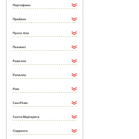
Портофино
Прайано
Пунта Ала
Пьемонт
Равелло
Рапалло
Рим
Сан-Ремо
Санта-Маргарита
Сорренто