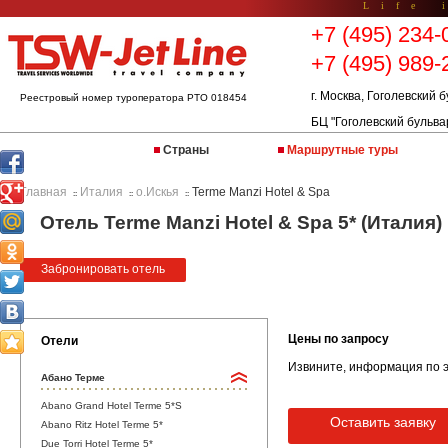
Life 
+7 (495) 234-
+7 (495) 989-
г. Москва, Гоголевский б
Реестровый номер туроператора РТО 018454
БЦ "Гоголевский бульва
Страны
Маршрутные туры
Главная
Италия
о.Искья
Terme Manzi Hotel & Spa
::
::
::
Отель Terme Manzi Hotel & Spa 5* (Италия)
Забронировать отель
Цены по запросу
Отели
Извините, информация по э
Абано Терме
Abano Grand Hotel Terme 5*S
Оставить заявку
Abano Ritz Hotel Terme 5*
Due Torri Hotel Terme 5*