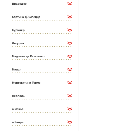
Виареджо
Кортина д`Ампеццо
Курмаер
Лигурия
Мадонна ди Кампильо
Милан
Монтекатини Терме
Неаполь
о.Искья
о.Капри