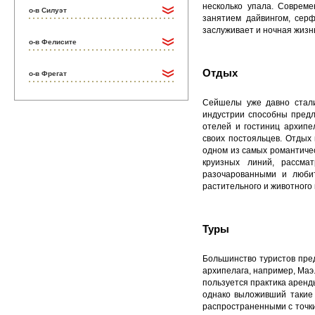
несколько упала. Соврем
о-в Силуэт
занятием дайвингом, сер
заслуживает и ночная жизн
о-в Фелисите
Отдых
о-в Фрегат
Сейшелы уже давно стали
индустрии способны предл
отелей и гостиниц архипе
своих постояльцев. Отдых
одном из самых романтиче
круизных линий, рассма
разочарованными и любит
растительного и животного 
Туры
Большинство туристов пре
архипелага, например, Маэ
пользуется практика аренд
однако выложивший такие 
распространенными с точк