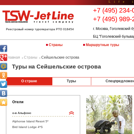
Life 
+7 (495) 234-
+7 (495) 989-
г. Москва, Гоголевский б
Реестровый номер туроператора РТО 018454
БЦ "Гоголевский бульва
Страны
Маршрутные туры
Главная
Страны
Сейшельские острова
::
::
Туры на Сейшельские острова
О стране
Туры
Спецпредложе
Отели
о-в Альфонс
Alphonse Island Resort 5*
Bird Island Lodge 4*S