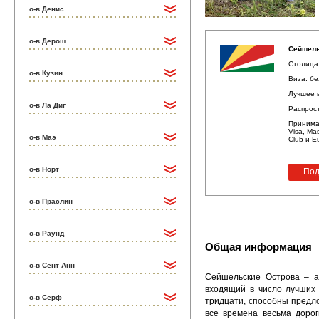
о-в Денис
о-в Дерош
Сейшел
Столица 
о-в Кузин
Виза: бе
Лучшее в
о-в Ла Диг
Распрос
Принима
Visa, Mas
о-в Маэ
Club и E
о-в Норт
Под
о-в Праслин
о-в Раунд
Общая информация
о-в Сент Анн
Сейшельские Острова – а
входящий в число лучших 
о-в Серф
тридцати, способны предл
все времена весьма дорог