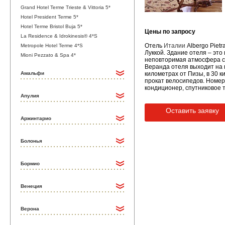
Grand Hotel Terme Trieste & Vittoria 5*
Hotel President Terme 5*
Hotel Terme Bristol Buja 5*
Цены по запросу
La Residence & Idrokinesis® 4*S
Отель
Италии
Albergo Piet
Metropole Hotel Terme 4*S
Луккой. Здание отеля – эт
Mioni Pezzato & Spa 4*
неповторимая атмосфера с
Веранда отеля выходит на п
Амальфи
километрах от Пизы, в 30 к
прокат велосипедов. Номера:
кондиционер, спутниковое 
Апулия
Оставить заявку
Аржинтарио
Болонья
Бормио
Венеция
Верона