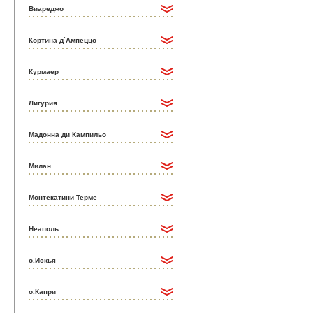
Виареджо
Кортина д`Ампеццо
Курмаер
Лигурия
Мадонна ди Кампильо
Милан
Монтекатини Терме
Неаполь
о.Искья
о.Капри