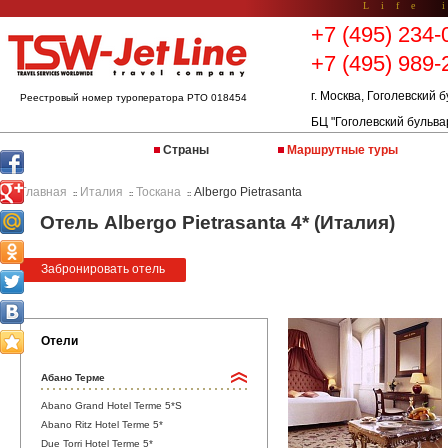
Life 
+7 (495) 234-
+7 (495) 989-
г. Москва, Гоголевский б
Реестровый номер туроператора РТО 018454
БЦ "Гоголевский бульва
Страны
Маршрутные туры
Главная
Италия
Тоскана
Albergo Pietrasanta
::
::
::
Отель Albergo Pietrasanta 4* (Италия)
Забронировать отель
Отели
Абано Терме
Abano Grand Hotel Terme 5*S
Abano Ritz Hotel Terme 5*
Due Torri Hotel Terme 5*