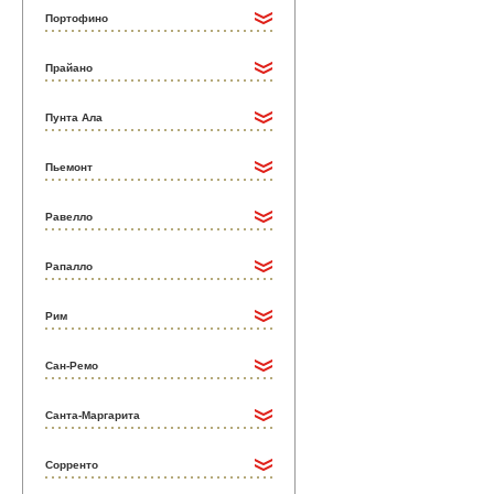
Портофино
Прайано
Пунта Ала
Пьемонт
Равелло
Рапалло
Рим
Сан-Ремо
Санта-Маргарита
Сорренто