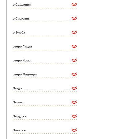
о.Сардиния
о.Сицилия
о.Эльба
озеро Гарда
озеро Комо
озеро Маджори
Падуя
Парма
Перуджа
Позитано