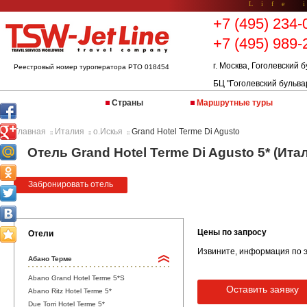
Life 
+7 (495) 234-
+7 (495) 989-
г. Москва, Гоголевский б
Реестровый номер туроператора РТО 018454
БЦ "Гоголевский бульва
Страны
Маршрутные туры
Главная
Италия
о.Искья
Grand Hotel Terme Di Agusto
::
::
::
Отель Grand Hotel Terme Di Agusto 5* (Ита
Забронировать отель
Цены по запросу
Отели
Извините, информация по э
Абано Терме
Abano Grand Hotel Terme 5*S
Оставить заявку
Abano Ritz Hotel Terme 5*
Due Torri Hotel Terme 5*