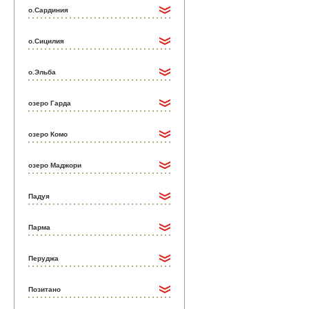
о.Сардиния
о.Сицилия
о.Эльба
озеро Гарда
озеро Комо
озеро Маджори
Падуя
Парма
Перуджа
Позитано