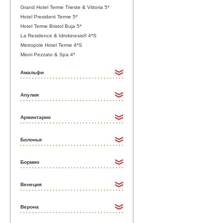
Grand Hotel Terme Trieste & Vittoria 5*
Hotel President Terme 5*
Hotel Terme Bristol Buja 5*
La Residence & Idrokinesis® 4*S
Metropole Hotel Terme 4*S
Mioni Pezzato & Spa 4*
Амальфи
Апулия
Аржинтарио
Болонья
Бормио
Венеция
Верона