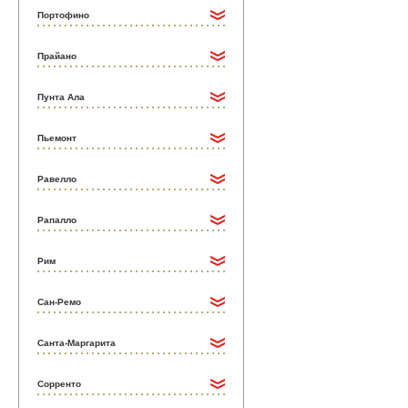
Портофино
Прайано
Пунта Ала
Пьемонт
Равелло
Рапалло
Рим
Сан-Ремо
Санта-Маргарита
Сорренто