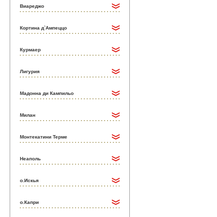
Виареджо
Кортина д`Ампеццо
Курмаер
Лигурия
Мадонна ди Кампильо
Милан
Монтекатини Терме
Неаполь
о.Искья
о.Капри