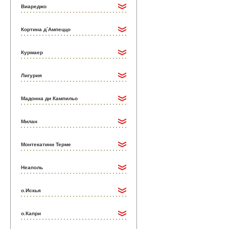
Виареджо
Кортина д`Ампеццо
Курмаер
Лигурия
Мадонна ди Кампильо
Милан
Монтекатини Терме
Неаполь
о.Искья
о.Капри