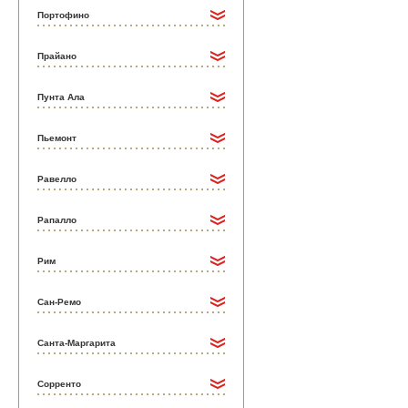
Портофино
Прайано
Пунта Ала
Пьемонт
Равелло
Рапалло
Рим
Сан-Ремо
Санта-Маргарита
Сорренто