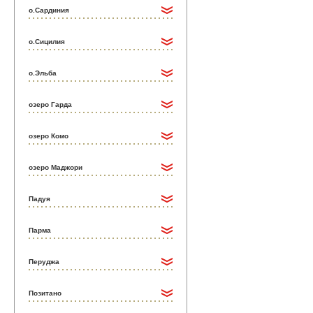
о.Сардиния
о.Сицилия
о.Эльба
озеро Гарда
озеро Комо
озеро Маджори
Падуя
Парма
Перуджа
Позитано