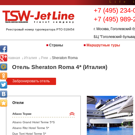
Life 
+7 (495) 234-
+7 (495) 989-
г. Москва, Гоголевский б
Реестровый номер туроператора РТО 018454
БЦ "Гоголевский бульва
Страны
Маршрутные туры
Главная
Италия
Рим
Sheraton Roma
::
::
::
Отель Sheraton Roma 4* (Италия)
Забронировать отель
Отели
Абано Терме
Abano Grand Hotel Terme 5*S
Abano Ritz Hotel Terme 5*
Due Torri Hotel Terme 5*