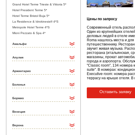
Grand Hotel Terme Trieste & Vittoria 5*
Hotel President Terme 5*
Hotel Terme Bristol Buja 5*
Цены по запросу
La Residence & Idrokinesis® 4*S
Современный отель располо
Metropole Hotel Terme 4*S
Один из крупнейших отеле
Mioni Pezzato & Spa 4*
деловых людей в отеле име
Roma нашлось места и для 
Амальфи
путешественнику. Ресторан
звучит живая музыка. Расп
ресторана (итальянская, с
магазины, прокат автомобил
Апулия
города и аэропорта. Обслуж
"Classic room", 134 номера 
suite". В номерах: кондици
Аржинтарио
Executive room: номера ра
террасу на крыше отеля. В 
Болонья
Оставить заявку
Бормио
Венеция
Верона