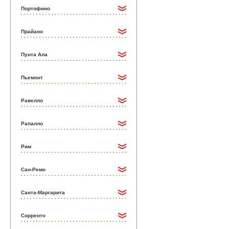
Портофино
Прайано
Пунта Ала
Пьемонт
Равелло
Рапалло
Рим
Сан-Ремо
Санта-Маргарита
Сорренто