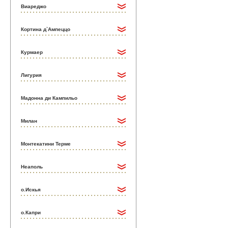
Виареджо
Кортина д`Ампеццо
Курмаер
Лигурия
Мадонна ди Кампильо
Милан
Монтекатини Терме
Неаполь
о.Искья
о.Капри