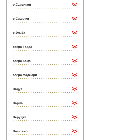
о.Сардиния
о.Сицилия
о.Эльба
озеро Гарда
озеро Комо
озеро Маджори
Падуя
Парма
Перуджа
Позитано