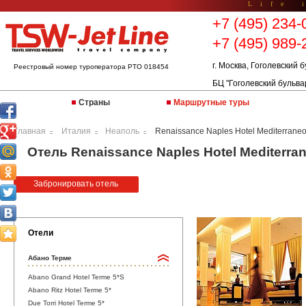
Life 
+7 (495) 234-
+7 (495) 989-
г. Москва, Гоголевский б
Реестровый номер туроператора РТО 018454
БЦ "Гоголевский бульва
Страны
Маршрутные туры
Главная
Италия
Неаполь
Renaissance Naples Hotel Mediterrane
::
::
::
Отель Renaissance Naples Hotel Mediterran
Забронировать отель
Отели
Абано Терме
Abano Grand Hotel Terme 5*S
Abano Ritz Hotel Terme 5*
Due Torri Hotel Terme 5*