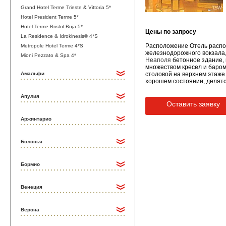
Grand Hotel Terme Trieste & Vittoria 5*
Hotel President Terme 5*
Hotel Terme Bristol Buja 5*
Цены по запросу
La Residence & Idrokinesis® 4*S
Расположение Отель располо
Metropole Hotel Terme 4*S
железнодорожного вокзала,
Mioni Pezzato & Spa 4*
Неаполя
бетонное здание, 
множеством кресел и баром.
Амальфи
столовой на верхнем этаже
хорошем состоянии, делятс
Апулия
Оставить заявку
Аржинтарио
Болонья
Бормио
Венеция
Верона