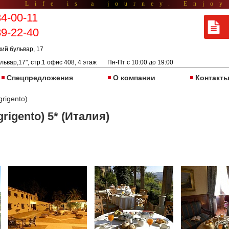
Life is a journey. Enjoy
34-00-11
89-22-40
кий бульвар, 17
львар,17", стр.1 офис 408, 4 этаж Пн-Пт с 10:00 до 19:00
Спецпредложения
О компании
Контакт
grigento)
grigento) 5* (Италия)