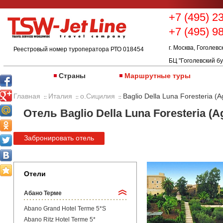
+7 (495) 2
+7 (495) 9
г. Москва, Гоголевс
Реестровый номер туроператора РТО 018454
БЦ "Гоголевский бу
Страны
Маршрутные туры
Главная
Италия
о.Сицилия
Baglio Della Luna Foresteria (A
::
::
::
Отель Baglio Della Luna Foresteria (A
Забронировать отель
Отели
Абано Терме
Abano Grand Hotel Terme 5*S
Abano Ritz Hotel Terme 5*