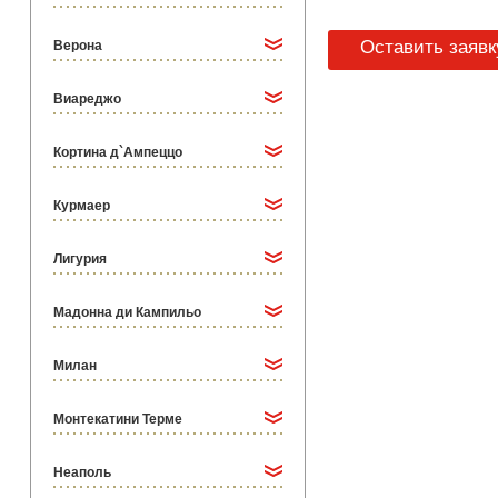
Оставить заявк
Верона
Виареджо
Кортина д`Ампеццо
Курмаер
Лигурия
Мадонна ди Кампильо
Милан
Монтекатини Терме
Неаполь