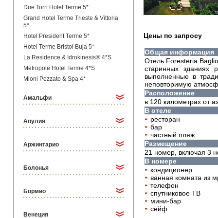
Due Torri Hotel Terme 5*
Grand Hotel Terme Trieste & Vittoria
5*
Цены по запросу
Hotel President Terme 5*
Hotel Terme Bristol Buja 5*
Общая информация
La Residence & Idrokinesis® 4*S
Отель Foresteria Bagli
Metropole Hotel Terme 4*S
старинных зданиях р
выполненные в тради
Mioni Pezzato & Spa 4*
неповторимую атмосф
Расположение
Амальфи
в 120 километрах от а
В отеле
ресторан
Апулия
бар
частный пляж
Размещение
Аржинтарио
21 номер, включая 3 н
В номере
Болонья
кондиционер
ванная комната из м
телефон
Бормио
спутниковое ТВ
мини-бар
сейф
Венеция