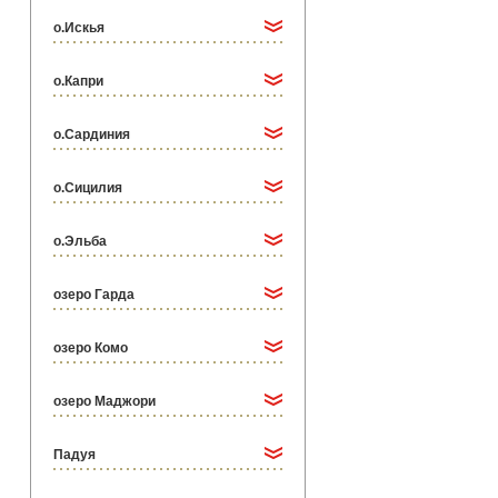
о.Искья
о.Капри
о.Сардиния
о.Сицилия
о.Эльба
озеро Гарда
озеро Комо
озеро Маджори
Падуя