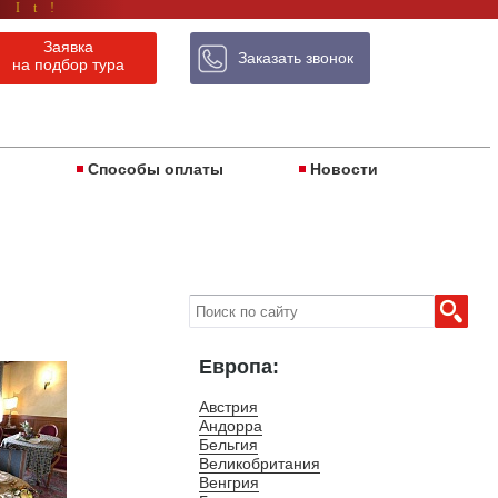
 It!
Заявка
Заказать звонок
на подбор тура
ы
Способы оплаты
Новости
Европа:
Австрия
Андорра
Бельгия
Великобритания
Венгрия