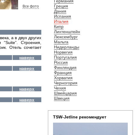
Германия
Греция
Все фото
Дания
Испания
Италия
Кипр
Лихтенштейн
Люксембург
века, а в двух других
Мальта
“Suite”. Строения,
Нидерланды
ик. Отель сочетает
Норвегия
Португалия
наверх
Россия
Финляндия
наверх
Франция
Хорватия
Черногория
Чехия
наверх
Швейцария
Швеция
наверх
TSW-Jetline рекомендует