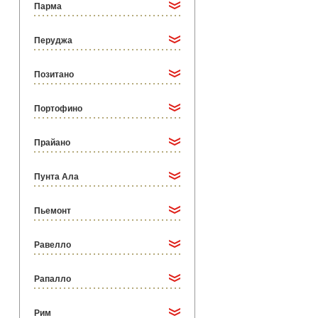
Парма
Перуджа
Позитано
Портофино
Прайано
Пунта Ала
Пьемонт
Равелло
Рапалло
Рим