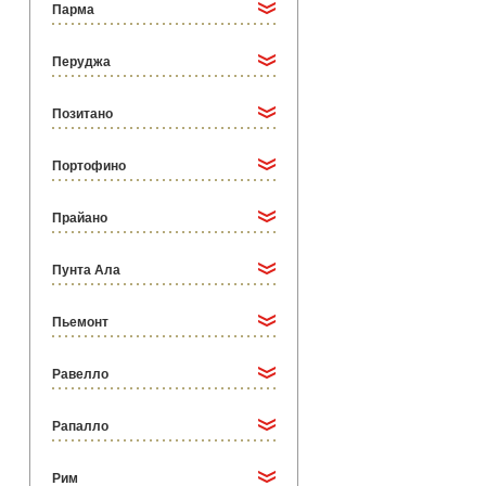
Парма
Перуджа
Позитано
Портофино
Прайано
Пунта Ала
Пьемонт
Равелло
Рапалло
Рим