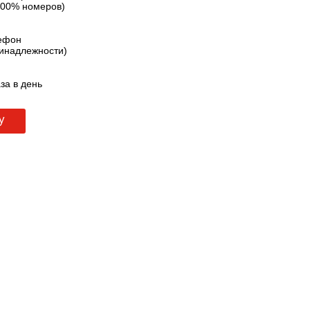
 100% номеров)
ефон
ринадлежности)
за в день
у