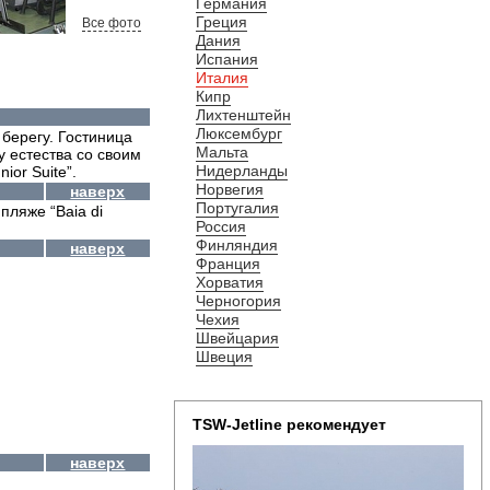
Германия
Греция
Все фото
Дания
Испания
Италия
Кипр
Лихтенштейн
Люксембург
 берегу. Гостиница
Мальта
у естества со своим
Нидерланды
or Suite”.
Норвегия
наверх
Португалия
пляже “Baia di
Россия
Финляндия
наверх
Франция
Хорватия
Черногория
Чехия
Швейцария
Швеция
TSW-Jetline рекомендует
наверх