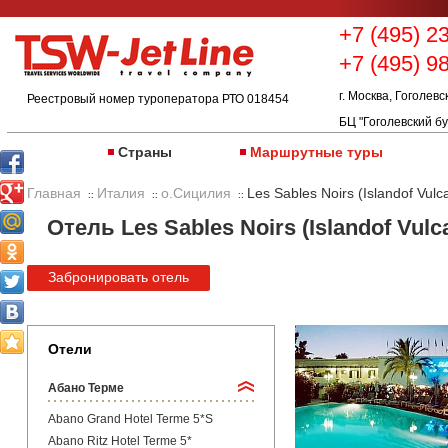
+7 (495) 2
+7 (495) 9
г. Москва, Гоголевс
Реестровый номер туроператора РТО 018454
БЦ "Гоголевский бу
Страны
Маршрутные туры
Главная
Италия
о.Сицилия
Les Sables Noirs (Islandof Vulc
::
::
::
Отель Les Sables Noirs (Islandof Vulc
Забронировать отель
Отели
Абано Терме
Abano Grand Hotel Terme 5*S
Abano Ritz Hotel Terme 5*