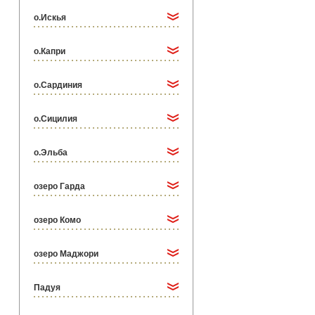
о.Искья
о.Капри
о.Сардиния
о.Сицилия
о.Эльба
озеро Гарда
озеро Комо
озеро Маджори
Падуя