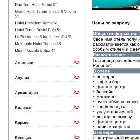
Due Torri Hotel Terme 5*
Grand Hotel Terme Trieste & Vittoria
5*
Цены по запросу
Hotel President Terme 5*
Hotel Terme Bristol Buja 5*
Общая информация
La Residence & Idrokinesis® 4*S
Свое имя отель получи
Metropole Hotel Terme 4*S
рассматривается как о
особым стилем и с вел
Mioni Pezzato & Spa 4*
Расположение
Гостиница расположена
Амальфи
Ponente”.
В отеле
ресторан
Апулия
кафе и бар
фитнес-центр
бассейн
Аржинтарио
магазины
пункт обмена валют
конференцзал
Болонья
услуги прачечной
доктор по вызову
фитнес-центр
Бормио
парикмахерская
В номере
центральный кондиц
Венеция