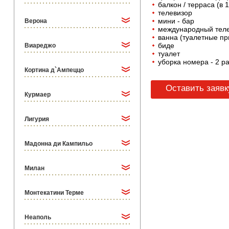
балкон / терраса (в
телевизор
мини - бар
Верона
международный тел
ванна (туалетные п
биде
Виареджо
туалет
уборка номера - 2 ра
Кортина д`Ампеццо
Оставить заявк
Курмаер
Лигурия
Мадонна ди Кампильо
Милан
Монтекатини Терме
Неаполь