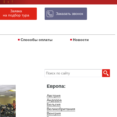
 It!
Заявка
Заказать звонок
на подбор тура
ы
Способы оплаты
Новости
Европа:
Австрия
Андорра
Бельгия
Великобритания
Венгрия