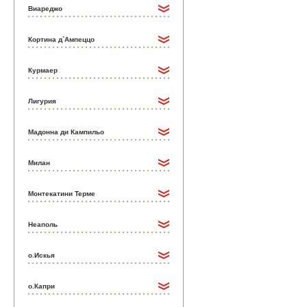
Виареджо
Кортина д`Ампеццо
Курмаер
Лигурия
Мадонна ди Кампильо
Милан
Монтекатини Терме
Неаполь
о.Искья
о.Капри