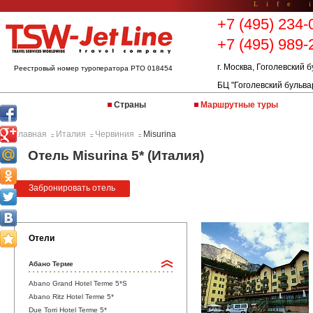
Life 
+7 (495) 234-
+7 (495) 989-
г. Москва, Гоголевский б
Реестровый номер туроператора РТО 018454
БЦ "Гоголевский бульва
Страны
Маршрутные туры
Главная
Италия
Червиния
Misurina
::
::
::
Отель Misurina 5* (Италия)
Забронировать отель
Отели
Абано Терме
Abano Grand Hotel Terme 5*S
Abano Ritz Hotel Terme 5*
Due Torri Hotel Terme 5*