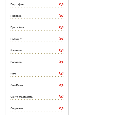
Портофино
Прайано
Пунта Ала
Пьемонт
Равелло
Рапалло
Рим
Сан-Ремо
Санта-Маргарита
Сорренто