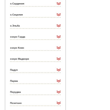
о.Сардиния
о.Сицилия
о.Эльба
озеро Гарда
озеро Комо
озеро Маджори
Падуя
Парма
Перуджа
Позитано