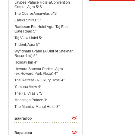
Jaypee Palace Hotel&Convention
Centre, Agra 5*S
The Oberoi Amarvilas 5*S
Clarks Shiraz 5*
Radisson Blu Hotel Agra Taj East
Gate Road 5*
Taj View Hotel 5*
Trident, Agra 5*
Wyndham Grand (A Unit of Shekhar
Resort Ltd) 5*
Holiday Inn 4*
Howard Sarovar Portico, Agra
(ex.Howard Park Plaza) 4*
The Retreat - A Luxury Hotel 4*
Yamuna View 4*
The Taj Vilas 3*S
Mansingh Palace 3*
The Mumtaz Mahal Hotel 3*
Бангалор
Варанаси