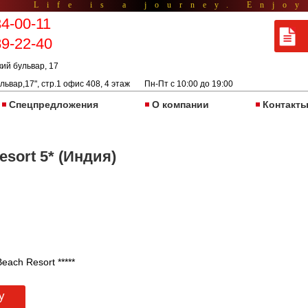
Life is a journey. Enjoy
34-00-11
89-22-40
кий бульвар, 17
львар,17", стр.1 офис 408, 4 этаж Пн-Пт с 10:00 до 19:00
Спецпредложения
О компании
Контакт
sort 5* (Индия)
each Resort *****
у