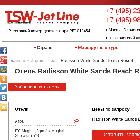
+7 (495) 2
+7 (495) 9
г. Москва, Гоголевс
Реестровый номер туроператора РТО 018454
БЦ "Гоголевский бу
Страны
Маршрутные туры
Главная
Индия
Гоа
Radisson White Sands Beach Resort
::
::
::
Отель Radisson White Sands Beach Re
Забронировать отель
Отели
Цены по запросу
Radisson White Sands B
Агра
ITC Mughal, Agra (ex.Mughal
Оставить заявк
Sheraton) 5*S