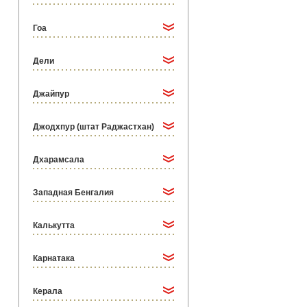
Гоа
Дели
Джайпур
Джодхпур (штат Раджастхан)
Дхарамсала
Западная Бенгалия
Калькутта
Карнатака
Керала