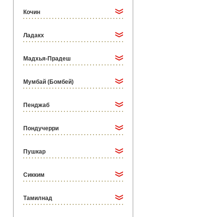
Кочин
Ладакх
Мадхья-Прадеш
Мумбай (Бомбей)
Пенджаб
Пондучерри
Пушкар
Сикким
Тамилнад