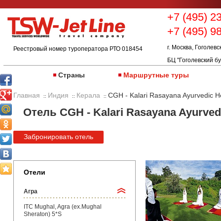
+7 (495) 2
+7 (495) 9
г. Москва, Гоголевс
Реестровый номер туроператора РТО 018454
БЦ "Гоголевский бу
Страны
Маршрутные туры
Главная
Индия
Керала
CGH - Kalari Rasayana Ayurvedic H
::
::
::
Отель CGH - Kalari Rasayana Ayurvedi
Забронировать отель
Отели
Агра
ITC Mughal, Agra (ex.Mughal
Sheraton) 5*S