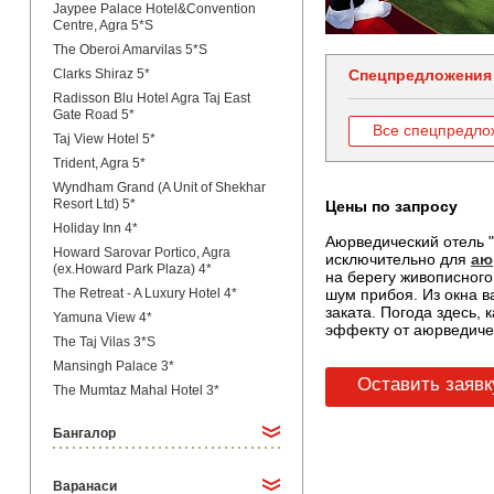
Jaypee Palace Hotel&Convention
Centre, Agra 5*S
The Oberoi Amarvilas 5*S
Clarks Shiraz 5*
Спецпредложения
Radisson Blu Hotel Agra Taj East
Gate Road 5*
Все спецпредло
Taj View Hotel 5*
Trident, Agra 5*
Wyndham Grand (A Unit of Shekhar
Resort Ltd) 5*
Цены по запросу
Holiday Inn 4*
Аюрведический отель "
Howard Sarovar Portico, Agra
исключительно для
аю
(ex.Howard Park Plaza) 4*
на берегу живописного
The Retreat - A Luxury Hotel 4*
шум прибоя. Из окна в
заката. Погода здесь,
Yamuna View 4*
эффекту от аюрведиче
The Taj Vilas 3*S
Mansingh Palace 3*
Оставить заявк
The Mumtaz Mahal Hotel 3*
Бангалор
Варанаси