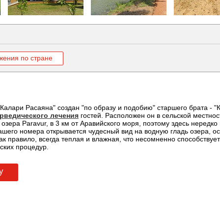
жения по стране
Калари Расаяна" создан "по образу и подобию" старшего брата - "
рведического лечения
гостей. Расположен он в сельской местнос
 озера Paravur, в 3 км от Аравийского моря, поэтому здесь нередк
ашего номера открывается чудесный вид на водную гладь озера, о
 как правило, всегда теплая и влажная, что несомненно способству
ских процедур.
у