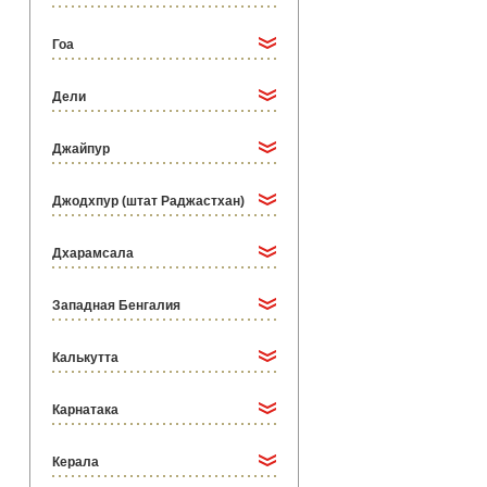
Гоа
Дели
Джайпур
Джодхпур (штат Раджастхан)
Дхарамсала
Западная Бенгалия
Калькутта
Карнатака
Керала