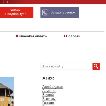
 It!
Заявка
Заказать звонок
на подбор тура
ы
Способы оплаты
Новости
Азия:
Азербайджан
Армения
Бруней
Вьетнам
Гонконг