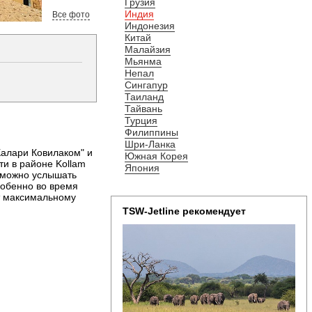
Грузия
Индия
Все фото
Индонезия
Китай
Малайзия
Мьянма
Непал
Сингапур
Таиланд
Тайвань
Турция
Филиппины
Шри-Ланка
Калари Ковилаком" и
Южная Корея
ти в районе Kollam
Япония
о можно услышать
собенно во время
ет максимальному
TSW-Jetline рекомендует