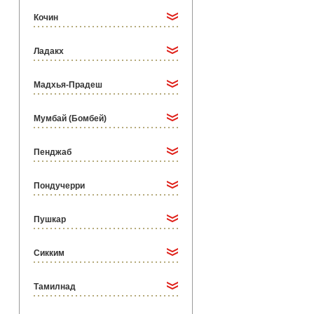
Кочин
Ладакх
Мадхья-Прадеш
Мумбай (Бомбей)
Пенджаб
Пондучерри
Пушкар
Сикким
Тамилнад