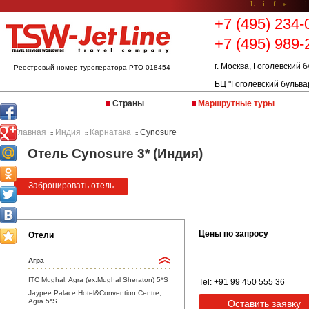
Life 
+7 (495) 234-
+7 (495) 989-
г. Москва, Гоголевский б
Реестровый номер туроператора РТО 018454
БЦ "Гоголевский бульва
Страны
Маршрутные туры
Главная
Индия
Карнатака
Cynosure
::
::
::
Отель Cynosure 3* (Индия)
Забронировать отель
Цены по запросу
Отели
Агра
ITC Mughal, Agra (ex.Mughal Sheraton) 5*S
Tel: +91 99 450 555 36
Jaypee Palace Hotel&Convention Centre,
Agra 5*S
Оставить заявку