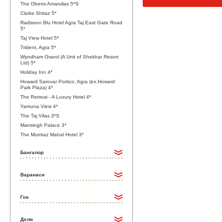
The Oberoi Amarvilas 5*S
Clarks Shiraz 5*
Radisson Blu Hotel Agra Taj East Gate Road
5*
Taj View Hotel 5*
Trident, Agra 5*
Wyndham Grand (A Unit of Shekhar Resort
Ltd) 5*
Holiday Inn 4*
Howard Sarovar Portico, Agra (ex.Howard
Park Plaza) 4*
The Retreat - A Luxury Hotel 4*
Yamuna View 4*
The Taj Vilas 3*S
Mansingh Palace 3*
The Mumtaz Mahal Hotel 3*
Бангалор
Варанаси
Гоа
Дели