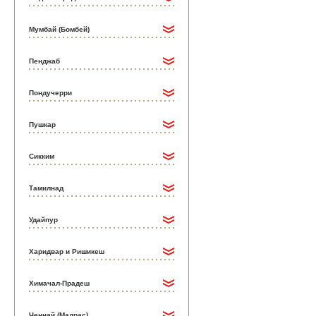
Мумбай (Бомбей)
Пенджаб
Пондучерри
Пушкар
Сикким
Тамилнад
Удайпур
Харидвар и Ришикеш
Химачал-Прадеш
Ченнай (Мадрас)