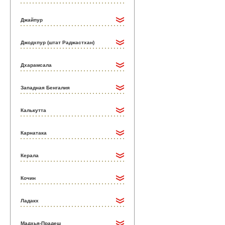
Джайпур
Джодхпур (штат Раджастхан)
Дхарамсала
Западная Бенгалия
Калькутта
Карнатака
Керала
Кочин
Ладакх
Мадхья-Прадеш