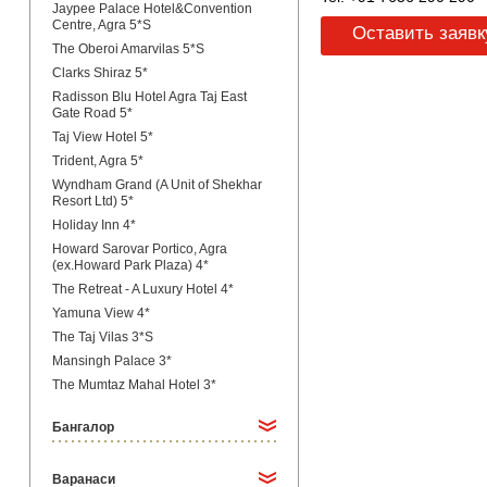
Jaypee Palace Hotel&Convention
Centre, Agra 5*S
Оставить заявк
The Oberoi Amarvilas 5*S
Clarks Shiraz 5*
Radisson Blu Hotel Agra Taj East
Gate Road 5*
Taj View Hotel 5*
Trident, Agra 5*
Wyndham Grand (A Unit of Shekhar
Resort Ltd) 5*
Holiday Inn 4*
Howard Sarovar Portico, Agra
(ex.Howard Park Plaza) 4*
The Retreat - A Luxury Hotel 4*
Yamuna View 4*
The Taj Vilas 3*S
Mansingh Palace 3*
The Mumtaz Mahal Hotel 3*
Бангалор
Варанаси