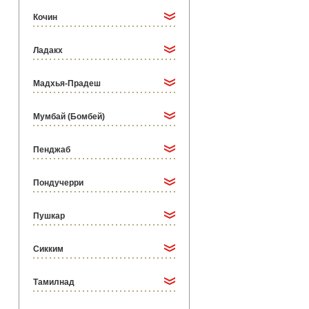
Кочин
Ладакх
Мадхья-Прадеш
Мумбай (Бомбей)
Пенджаб
Пондучерри
Пушкар
Сикким
Тамилнад