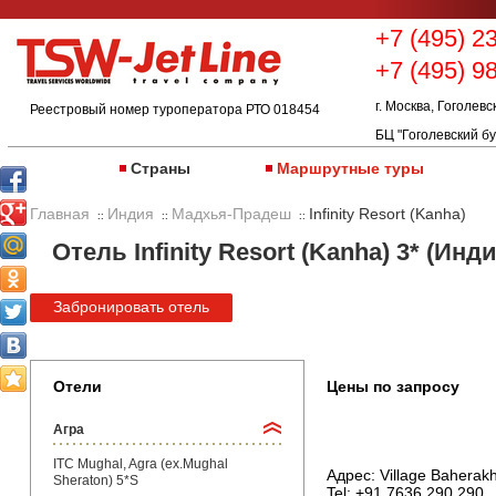
+7 (495) 2
+7 (495) 9
г. Москва, Гоголевс
Реестровый номер туроператора РТО 018454
БЦ "Гоголевский бу
Страны
Маршрутные туры
Главная
Индия
Мадхья-Прадеш
Infinity Resort (Kanha)
::
::
::
Отель Infinity Resort (Kanha) 3* (Инди
Забронировать отель
Отели
Цены по запросу
Агра
ITC Mughal, Agra (ex.Mughal
Адрес: Village Baherakh
Sheraton) 5*S
Tel: +91 7636 290 290