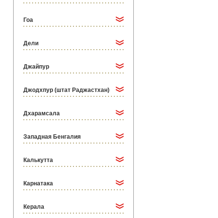
Гоа
Дели
Джайпур
Джодхпур (штат Раджастхан)
Дхарамсала
Западная Бенгалия
Калькутта
Карнатака
Керала