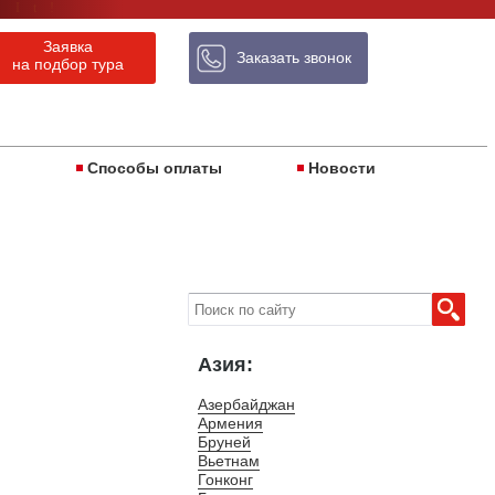
 It!
Заявка
Заказать звонок
на подбор тура
ы
Способы оплаты
Новости
Азия:
Азербайджан
Армения
Бруней
Вьетнам
Гонконг