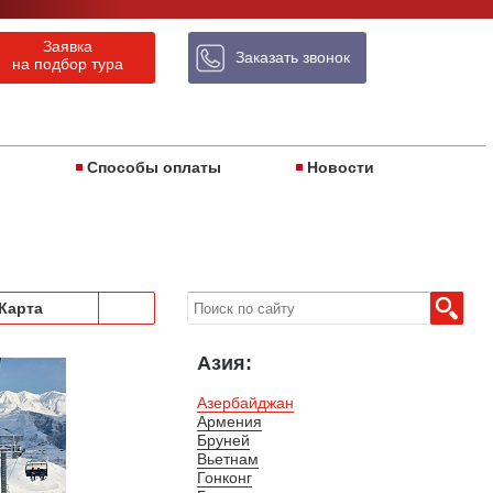
 It!
Заявка
Заказать звонок
на подбор тура
ы
Способы оплаты
Новости
Карта
Азия:
Азербайджан
Армения
Бруней
Вьетнам
Гонконг