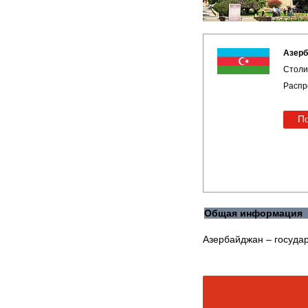
Азерб
Столи
Распр
По
Общая информация
Азербайджан – госуда