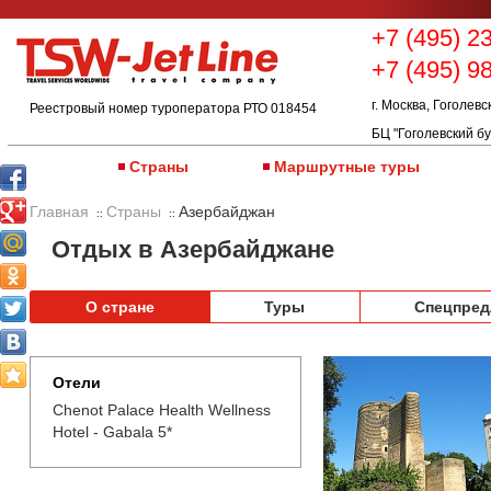
+7 (495) 2
+7 (495) 9
г. Москва, Гоголевс
Реестровый номер туроператора РТО 018454
БЦ "Гоголевский бу
Страны
Маршрутные туры
Главная
Страны
Азербайджан
::
::
Отдых в Азербайджане
О стране
Туры
Спецпред
Отели
Chenot Palace Health Wellness
Hotel - Gabala 5*