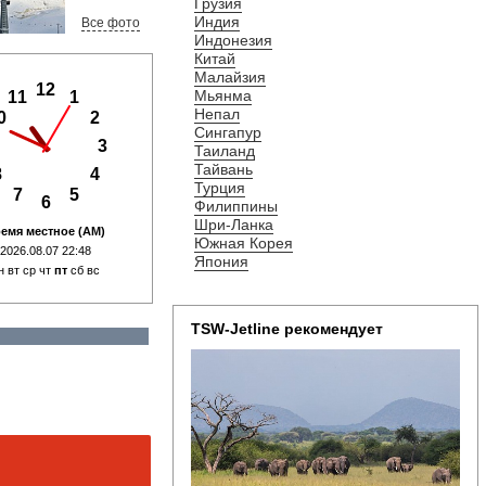
Грузия
Индия
Все фото
Индонезия
Китай
Малайзия
Мьянма
Непал
Сингапур
Таиланд
Тайвань
Турция
Филиппины
Шри-Ланка
емя местное (AM)
Южная Корея
2026.08.07 22:48
Япония
н вт ср чт
пт
сб вс
TSW-Jetline рекомендует