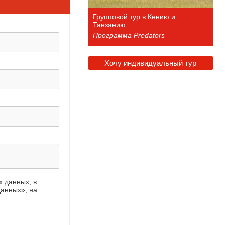
Групповой тур в Кению и
Танзанию
Программа Predators
Хочу индивидуальный тур
х данных, в
данных», на