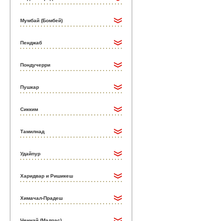
Мумбай (Бомбей)
Пенджаб
Пондучерри
Пушкар
Сикким
Тамилнад
Удайпур
Харидвар и Ришикеш
Химачал-Прадеш
Ченнай (Мадрас)