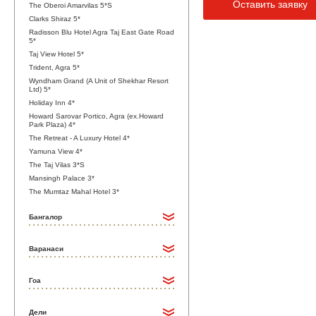
Оставить заявку
The Oberoi Amarvilas 5*S
Clarks Shiraz 5*
Radisson Blu Hotel Agra Taj East Gate Road
5*
Taj View Hotel 5*
Trident, Agra 5*
Wyndham Grand (A Unit of Shekhar Resort
Ltd) 5*
Holiday Inn 4*
Howard Sarovar Portico, Agra (ex.Howard
Park Plaza) 4*
The Retreat - A Luxury Hotel 4*
Yamuna View 4*
The Taj Vilas 3*S
Mansingh Palace 3*
The Mumtaz Mahal Hotel 3*
Бангалор
Варанаси
Гоа
Дели