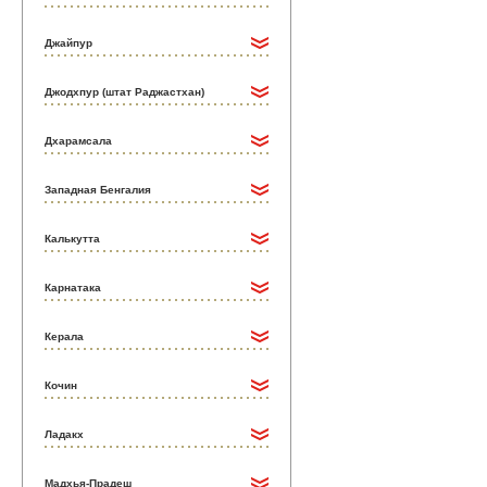
Джайпур
Джодхпур (штат Раджастхан)
Дхарамсала
Западная Бенгалия
Калькутта
Карнатака
Керала
Кочин
Ладакх
Мадхья-Прадеш