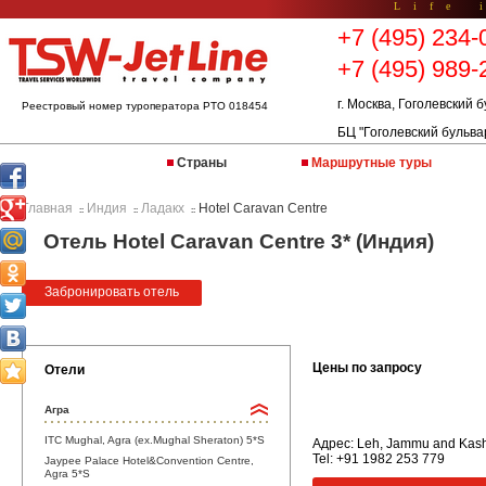
Life 
+7 (495) 234-
+7 (495) 989-
г. Москва, Гоголевский б
Реестровый номер туроператора РТО 018454
БЦ "Гоголевский бульва
Страны
Маршрутные туры
Главная
Индия
Ладакх
Hotel Caravan Centre
::
::
::
Отель Hotel Caravan Centre 3* (Индия)
Забронировать отель
Цены по запросу
Отели
Агра
ITC Mughal, Agra (ex.Mughal Sheraton) 5*S
Адрес: Leh, Jammu and Kash
Tel: +91 1982 253 779
Jaypee Palace Hotel&Convention Centre,
Agra 5*S