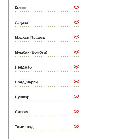
Кочин
Ладакх
Мадхья-Прадеш
Мумбай (Бомбей)
Пенджаб
Пондучерри
Пушкар
Сикким
Тамилнад