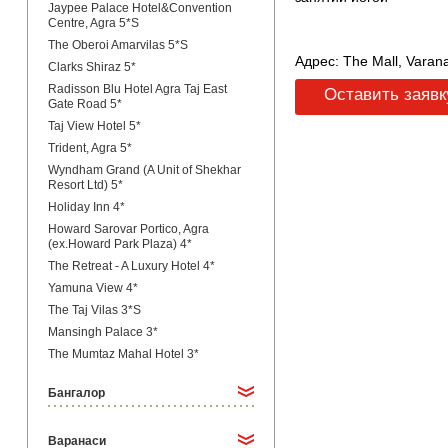
Jaypee Palace Hotel&Convention
Centre, Agra 5*S
The Oberoi Amarvilas 5*S
Адрес: The Mall, Varan
Clarks Shiraz 5*
Radisson Blu Hotel Agra Taj East
Оставить заявк
Gate Road 5*
Taj View Hotel 5*
Trident, Agra 5*
Wyndham Grand (A Unit of Shekhar
Resort Ltd) 5*
Holiday Inn 4*
Howard Sarovar Portico, Agra
(ex.Howard Park Plaza) 4*
The Retreat - A Luxury Hotel 4*
Yamuna View 4*
The Taj Vilas 3*S
Mansingh Palace 3*
The Mumtaz Mahal Hotel 3*
Бангалор
Варанаси