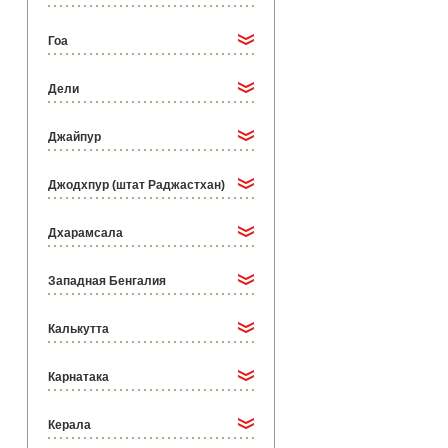
Гоа
Дели
Джайпур
Джодхпур (штат Раджастхан)
Дхарамсала
Западная Бенгалия
Калькутта
Карнатака
Керала