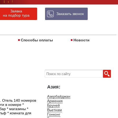
 It!
Заявка
Заказать звонок
на подбор тура
ы
Способы оплаты
Новости
Азия:
Азербайджан
а. Отель 140 номеров
Армения
уги в номере *
Бруней
бар * магазины *
Вьетнам
ольф * комната для
Гонконг