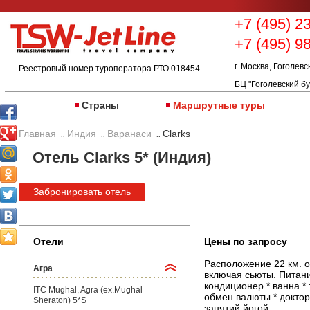
+7 (495) 2
+7 (495) 9
г. Москва, Гоголевс
Реестровый номер туроператора РТО 018454
БЦ "Гоголевский бу
Страны
Маршрутные туры
Главная
Индия
Варанаси
Clarks
::
::
::
Отель Clarks 5* (Индия)
Забронировать отель
Отели
Цены по запросу
Расположение 22 км. о
Агра
включая сьюты. Питание
кондиционер * ванна * 
ITC Mughal, Agra (ex.Mughal
обмен валюты * доктор
Sheraton) 5*S
занятий йогой