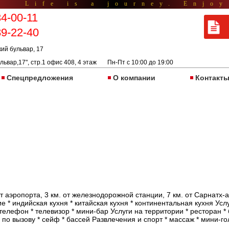
Life is a journey. Enjoy
34-00-11
89-22-40
кий бульвар, 17
львар,17", стр.1 офис 408, 4 этаж Пн-Пт с 10:00 до 19:00
Спецпредложения
О компании
Контакт
т аэропорта, 3 км. от железнодорожной станции, 7 км. от Сарнатх-
 * индийская кухня * китайская кухня * континентальная кухня Усл
телефон * телевизор * мини-бар Услуги на территории * ресторан * 
 по вызову * сейф * бассей Развлечения и спорт * массаж * мини-г