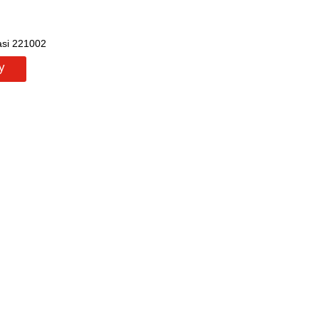
asi 221002
у