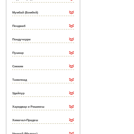
Мумбай (Бомбей)
Пенджаб
Пондучерри
Пушкар
Сикким
Тамилнад
Удайпур
Харидвар и Ришикеш
Химачал-Прадеш
Ченнай (Мадрас)