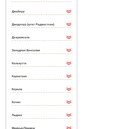
Джайпур
Джодхпур (штат Раджастхан)
Дхарамсала
Западная Бенгалия
Калькутта
Карнатака
Керала
Кочин
Ладакх
Мадхья-Прадеш