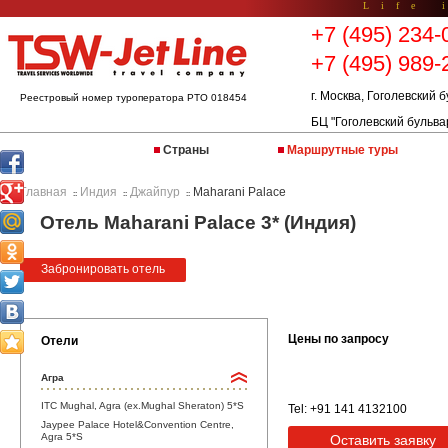
Life 
+7 (495) 234-
+7 (495) 989-
г. Москва, Гоголевский б
Реестровый номер туроператора РТО 018454
БЦ "Гоголевский бульва
Страны
Маршрутные туры
Главная
Индия
Джайпур
Maharani Palace
::
::
::
Отель Maharani Palace 3* (Индия)
Забронировать отель
Цены по запросу
Отели
Агра
ITC Mughal, Agra (ex.Mughal Sheraton) 5*S
Tel: +91 141 4132100
Jaypee Palace Hotel&Convention Centre,
Agra 5*S
Оставить заявку