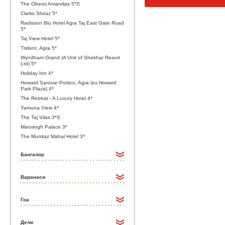
The Oberoi Amarvilas 5*S
Clarks Shiraz 5*
Radisson Blu Hotel Agra Taj East Gate Road
5*
Taj View Hotel 5*
Trident, Agra 5*
Wyndham Grand (A Unit of Shekhar Resort
Ltd) 5*
Holiday Inn 4*
Howard Sarovar Portico, Agra (ex.Howard
Park Plaza) 4*
The Retreat - A Luxury Hotel 4*
Yamuna View 4*
The Taj Vilas 3*S
Mansingh Palace 3*
The Mumtaz Mahal Hotel 3*
Бангалор
Варанаси
Гоа
Дели