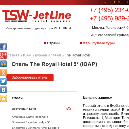
Life 
+7 (495) 234-
+7 (495) 989-
г. Москва, Гоголевский б
Реестровый номер туроператора РТО 018454
БЦ "Гоголевский бульва
Страны
Маршрутные туры
Главная
ЮАР
Дурбан и пляжи
The Royal Hotel
::
::
::
Отель The Royal Hotel 5* (ЮАР)
Забронировать отель
Цены по запросу
Отели
Первый отель в Дурбане, о
Восточный Кейп
многих знаменитостей. В т
и царствующие особы. В чис
Amakhala Game Reserve 5*
Елизавета II, Маргарет Тэт
достопримечательностей гор
Shamwari Bayethe Lodge 5*
концерты, эстрадные шоу и
Shamwari Bushmans River Lodge 5*