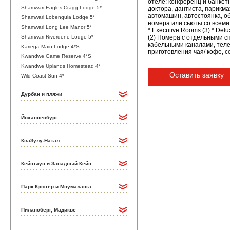
отеле: конференц и банкетн
Shamwari Eagles Cragg Lodge 5*
доктора, дантиста, парикма
автомашин, автостоянка, о
Shamwari Lobengula Lodge 5*
номера или сьюты со всеми 
Shamwari Long Lee Manor 5*
* Executive Rooms (3) * Del
Shamwari Riverdene Lodge 5*
(2) Номера с отдельными сп
кабельными каналами, телеф
Kariega Main Lodge 4*S
приготовления чая/ кофе, с
Kwandwe Game Reserve 4*S
Kwandwe Uplands Homestead 4*
Оставить заявку
Wild Coast Sun 4*
Дурбан и пляжи
Йоханнесбург
КваЗулу-Натал
Кейптаун и Западный Кейп
Парк Крюгер и Мпумаланга
Пилансберг, Мадикве