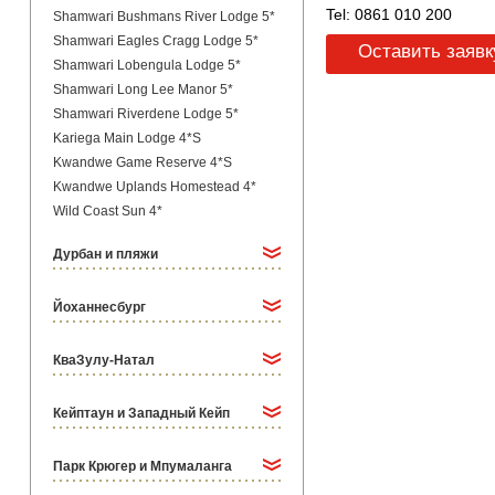
Tel: 0861 010 200
Shamwari Bushmans River Lodge 5*
Shamwari Eagles Cragg Lodge 5*
Оставить заявк
Shamwari Lobengula Lodge 5*
Shamwari Long Lee Manor 5*
Shamwari Riverdene Lodge 5*
Kariega Main Lodge 4*S
Kwandwe Game Reserve 4*S
Kwandwe Uplands Homestead 4*
Wild Coast Sun 4*
Дурбан и пляжи
Йоханнесбург
КваЗулу-Натал
Кейптаун и Западный Кейп
Парк Крюгер и Мпумаланга