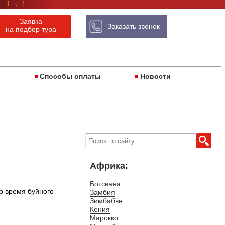
 It!
Заявка
Заказать звонок
на подбор тура
ы
Способы оплаты
Новости
Африка:
Ботсвана
о время буйного
Замбия
Зимбабве
Кения
Марокко