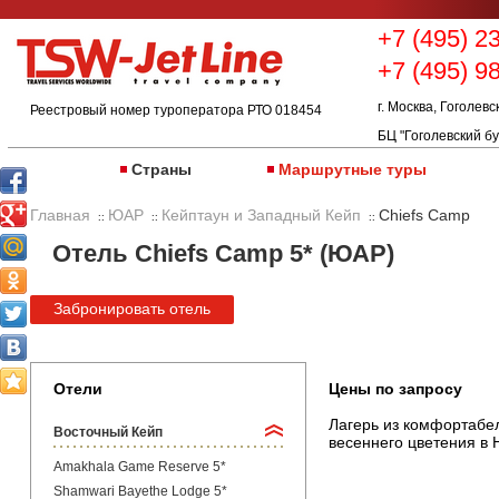
+7 (495) 2
+7 (495) 9
г. Москва, Гоголевс
Реестровый номер туроператора РТО 018454
БЦ "Гоголевский бу
Страны
Маршрутные туры
Главная
ЮАР
Кейптаун и Западный Кейп
Chiefs Camp
::
::
::
Отель Chiefs Camp 5* (ЮАР)
Забронировать отель
Отели
Цены по запросу
Лагерь из комфортабе
Восточный Кейп
весеннего цветения в Н
Amakhala Game Reserve 5*
Shamwari Bayethe Lodge 5*