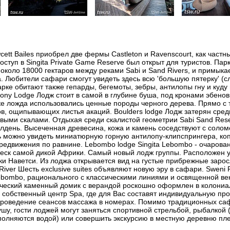
cett Bailes приобрел две фермы Castleton и Ravenscourt, как частн
доступ в Singita Private Game Reserve был открыт для туристов. Пар
коло 18000 гектаров между реками Sabi и Sand Rivers, и примыка
. Любители сафари смогут увидеть здесь всю 'большую пятерку' (сл
арке обитают также гепарды, бегемоты, зебры, антилопы гну и куду
bony Lodge Лодж стоит в самой в глубине буша, под кронами эбенов
ке ложда использовались ценные породы черного дерева. Прямо с
в, ощипывающих листья акаций. Boulders lodge Лодж затерян сред
ыми скалами. Отдыхая среди скалистой геометрии Sabi Sand Reser
лдень. Высеченная древесина, кожа и камень соседствуют с соло
ь можно увидеть миниатюрную горную антилопу-клипспрингера, ко
едвижения по равнине. Lebombo lodge Singita Lebombo - очарова
леск самой дикой Африки. Самый новый лодж группы. Расположен у
ки Наветси. Из лоджа открывается вид на густые прибрежные зарос
River Шесть exclusive suites объявляют новую эру в сафари. Sweni
bombo, рационального с классическими линиями и освященной ве
ический каменный домик с верандой роскошно оформлен в колониа
собственный центр Spa, где для Вас составят индивидуальную пр
роведение сеансов массажа в номерах. Помимо традиционных са
шу, гости лоджей могут заняться спортивной стрельбой, рыбалкой (
олняются водой) или совершить экскурсию в местную деревню пл