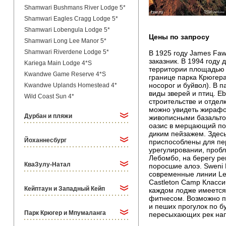
Shamwari Bushmans River Lodge 5*
Shamwari Eagles Cragg Lodge 5*
Shamwari Lobengula Lodge 5*
Цены по запросу
Shamwari Long Lee Manor 5*
Shamwari Riverdene Lodge 5*
В 1925 году James Faw
заказник. В 1994 году 
Kariega Main Lodge 4*S
территории площадью о
Kwandwe Game Reserve 4*S
границе парка Крюгера
носорог и буйвол). В п
Kwandwe Uplands Homestead 4*
виды зверей и птиц. E
Wild Coast Sun 4*
строительстве и отдел
можно увидеть жирафо
Дурбан и пляжи
живописными базальтов
оазис в мерцающий по
диким пейзажем. Здес
Йоханнесбург
приспособлены для пер
урегулировании, проб
Лебомбо, на берегу ре
КваЗулу-Натал
поросшие алоэ. Sweni 
современные линии Le
Castleton Camp Класс
Кейптаун и Западный Кейп
каждом лодже имеется 
фитнесом. Возможно п
и пеших прогулок по бу
Парк Крюгер и Мпумаланга
пересыхающих рек нап