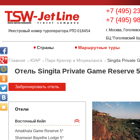
+7 (495) 2
+7 (495) 9
г. Москва, Гоголевс
Реестровый номер туроператора РТО 018454
БЦ "Гоголевский бу
Страны
Маршрутные туры
Главная
ЮАР
Парк Крюгер и Мпумаланга
Singita Private
::
::
::
Отель Singita Private Game Reserve 
Забронировать отель
Отели
Восточный Кейп
Amakhala Game Reserve 5*
Shamwari Bayethe Lodge 5*