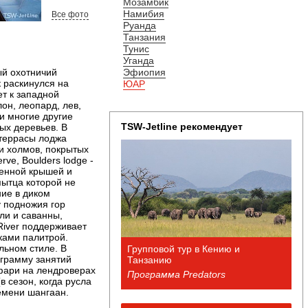
Мозамбик
Намибия
Все фото
Руанда
Танзания
Тунис
Уганда
ый охотничий
Эфиопия
к раскинулся на
ЮАР
ет к западной
он, леопард, лев,
 и многие другие
TSW-Jetline рекомендует
ых деревьев. В
 террасы лоджа
и холмов, покрытых
ve, Boulders lodge -
менной крышей и
пытца которой не
ние в диком
 подножия гор
ли и саванны,
 River поддерживает
ками палитрой.
льном стиле. В
Групповой тур в Кению и
ограмму занятий
Танзанию
фари на лендроверах
Программа Predators
в сезон, когда русла
емени шангаан.