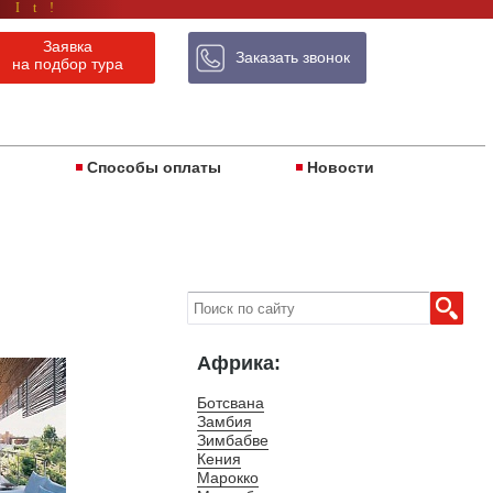
 It!
Заявка
Заказать звонок
на подбор тура
ы
Способы оплаты
Новости
Африка:
Ботсвана
Замбия
Зимбабве
Кения
Марокко