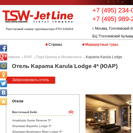
Life 
+7 (495) 234-
+7 (495) 989-
г. Москва, Гоголевский б
Реестровый номер туроператора РТО 018454
БЦ "Гоголевский бульва
Страны
Маршрутные туры
Главная
ЮАР
Парк Крюгер и Мпумаланга
Kapama Karula Lodge
::
::
::
Отель Kapama Karula Lodge 4* (ЮАР)
Забронировать отель
Отели
Восточный Кейп
Amakhala Game Reserve 5*
Shamwari Bayethe Lodge 5*
Shamwari Bushmans River Lodge 5*