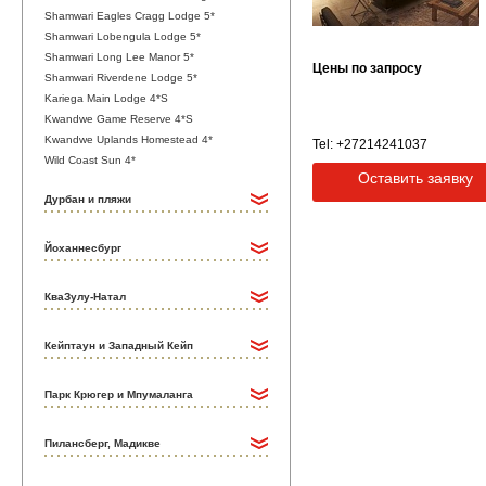
Shamwari Eagles Cragg Lodge 5*
Shamwari Lobengula Lodge 5*
Shamwari Long Lee Manor 5*
Цены по запросу
Shamwari Riverdene Lodge 5*
Kariega Main Lodge 4*S
Kwandwe Game Reserve 4*S
Kwandwe Uplands Homestead 4*
Tel: +27214241037
Wild Coast Sun 4*
Оставить заявку
Дурбан и пляжи
Йоханнесбург
КваЗулу-Натал
Кейптаун и Западный Кейп
Парк Крюгер и Мпумаланга
Пилансберг, Мадикве