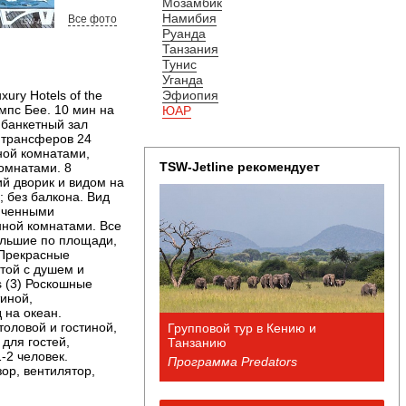
Мозамбик
Намибия
Все фото
Руанда
Танзания
Тунис
Уганда
ury Hotels of the
Эфиопия
мпс Бее. 10 мин на
ЮАР
 банкетный зал
и трансферов 24
ной комнатами,
TSW-Jetline рекомендует
комнатами. 8
ий дворик и видом на
; без балкона. Вид
ниченными
нной комнатами. Все
ольшие по площади,
 Прекрасные
той с душем и
s (3) Роскошные
иной,
 на океан.
толовой и гостиной,
Групповой тур в Кению и
для гостей,
Танзанию
-2 человек.
Программа Predators
зор, вентилятор,