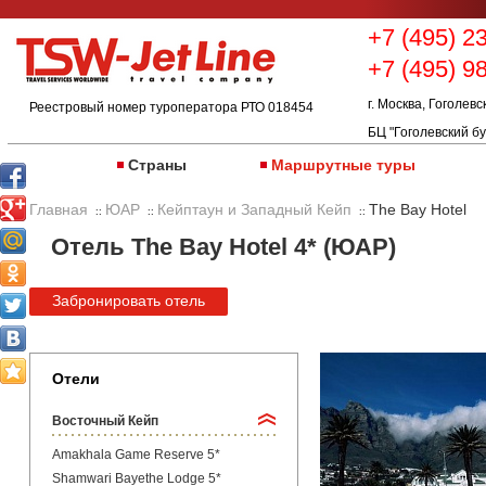
+7 (495) 2
+7 (495) 9
г. Москва, Гоголевс
Реестровый номер туроператора РТО 018454
БЦ "Гоголевский бу
Страны
Маршрутные туры
Главная
ЮАР
Кейптаун и Западный Кейп
The Bay Hotel
::
::
::
Отель The Bay Hotel 4* (ЮАР)
Забронировать отель
Отели
Восточный Кейп
Amakhala Game Reserve 5*
Shamwari Bayethe Lodge 5*