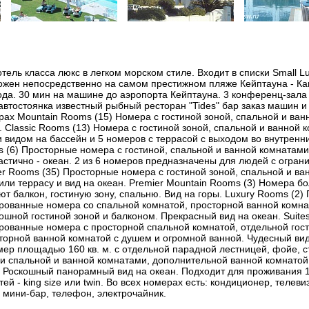
ль класса люкс в легком морском стиле. Входит в списки Small Lux
ожен непосредственно на самом престижном пляже Кейптауна - Ка
да. 30 мин на машине до аэропорта Кейптауна. 3 конференц-зала
автостоянка известный рыбный ресторан "Tides" бар заказ машин 
рах Mountain Rooms (15) Номера с гостиной зоной, спальной и ван
. Classic Rooms (13) Номера с гостиной зоной, спальной и ванной 
 видом на бассейн и 5 номеров с террасой с выходом во внутренн
ms (6) Просторные номера с гостиной, спальной и ванной комнатами
частично - океан. 2 из 6 номеров предназначены для людей с огра
r Rooms (35) Просторные номера с гостиной зоной, спальной и ва
ли террасу и вид на океан. Premier Mountain Rooms (3) Номера б
т балкон, гостиную зону, спальню. Вид на горы. Luxury Rooms (2)
рованные номера со спальной комнатой, просторной ванной комна
ошной гостиной зоной и балконом. Прекрасный вид на океан. Suite
рованные номера с просторной спальной комнатой, отдельной гост
орной ванной комнатой с душем и огромной ванной. Чудесный вид
омер площадью 160 кв. м. с отдельной парадной лестницей, фойе, с
и спальной и ванной комнатами, дополнительной ванной комнатой 
 Роскошный панорамный вид на океан. Подходит для проживания 1
й - king size или twin. Во всех номерах есть: кондиционер, телеви
 мини-бар, телефон, электрочайник.