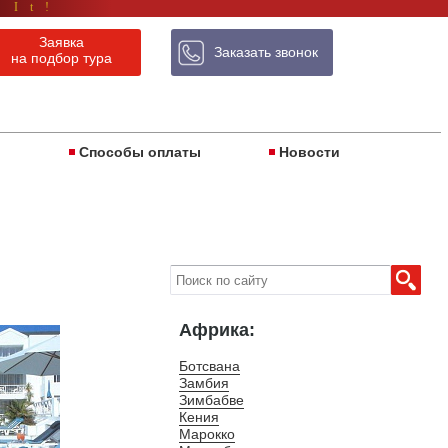
 It!
Заявка
Заказать звонок
на подбор тура
ы
Способы оплаты
Новости
Африка:
Ботсвана
Замбия
Зимбабве
Кения
Марокко