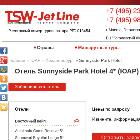
+7 (495) 2
+7 (495) 9
г. Москва, Гоголевс
Реестровый номер туроператора РТО 018454
БЦ "Гоголевский бу
Страны
Маршрутные туры
Главная
ЮАР
Йоханнесбург
Sunnyside Park Hotel
::
::
::
Отель Sunnyside Park Hotel 4* (ЮАР)
Забронировать отель
Отели
Цены по запросу
Извините, информация
Восточный Кейп
Amakhala Game Reserve 5*
Оставить заявк
Shamwari Bayethe Lodge 5*