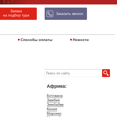
 It!
Заявка
Заказать звонок
на подбор тура
ы
Способы оплаты
Новости
Африка:
Ботсвана
Замбия
Зимбабве
Кения
Марокко