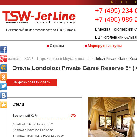
Life 
+7 (495) 234-
+7 (495) 989-
г. Москва, Гоголевский б
Реестровый номер туроператора РТО 018454
БЦ "Гоголевский бульва
Страны
Маршрутные туры
Главная
ЮАР
Парк Крюгер и Мпумаланга
Londolozi Private Game Res
::
::
::
Отель Londolozi Private Game Reserve 5* 
Забронировать отель
Отели
Восточный Кейп
Amakhala Game Reserve 5*
Shamwari Bayethe Lodge 5*
Shamwari Bushmans River Lodge 5*