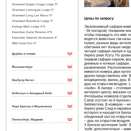
Shamwari Eagles Cragg Lodge 5*
Shamwari Lobengula Lodge 5*
Shamwari Long Lee Manor 5*
Цены по запросу
Shamwari Riverdene Lodge 5*
Эксклюзивный сафари-компл
Kariega Main Lodge 4*S
- 56 гектаров). Название к
Kwandwe Game Reserve 4*S
чтобы оправдать это имя: 
Kwandwe Uplands Homestead 4*
водятся животные так назыв
галаго, разные виды антил
Wild Coast Sun 4*
обитания нет больше нигде
четыре сафари-лагеря и оди
Дурбан и пляжи
берегу реки Усуту. По уров
первым сафари-парком, вош
дневные и ночные сафари, п
Йоханнесбург
развлечения. Расположение:
имеются номера двух категор
других представлены обе. 
кондиционер, ванна, душ. 
КваЗулу-Натал
душ на открытом воздухе. L
«suite». В лагере – столова
интернет-центр, магазин су
Кейптаун и Западный Кейп
Интерьеры номеров отдела
Camp состоит из 6 бунгало к
библиотека. В номерах – н
Парк Крюгер и Мпумаланга
берегу реки Сэнд в окружен
которого и находятся бунгал
обеденный зал на открытом 
Пилансберг, Мадикве
– душ на открытом воздухе.
3 бунгало категории 'suite'
'suite' дополнительно – ка