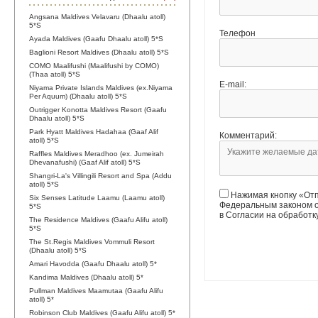
Angsana Maldives Velavaru (Dhaalu atoll)
5*S
Телефон
Ayada Maldives (Gaafu Dhaalu atoll) 5*S
Baglioni Resort Maldives (Dhaalu atoll) 5*S
COMO Maalifushi (Maalifushi by COMO)
(Thaa atoll) 5*S
E-mail:
Niyama Private Islands Maldives (ex.Niyama
Per Aquum) (Dhaalu atoll) 5*S
Outrigger Konotta Maldives Resort (Gaafu
Dhaalu atoll) 5*S
Park Hyatt Maldives Hadahaa (Gaaf Alif
Комментарий:
atoll) 5*S
Raffles Maldives Meradhoo (ex. Jumeirah
Dhevanafushi) (Gaaf Alif atoll) 5*S
Shangri-La's Villingili Resort and Spa (Addu
atoll) 5*S
Нажимая кнопку «Отп
Six Senses Latitude Laamu (Laamu atoll)
Федеральным законом о
5*S
в Согласии на обработ
The Residence Maldives (Gaafu Alifu atoll)
5*S
The St.Regis Maldives Vommuli Resort
(Dhaalu atoll) 5*S
Amari Havodda (Gaafu Dhaalu atoll) 5*
Kandima Maldives (Dhaalu atoll) 5*
Pullman Maldives Maamutaa (Gaafu Alifu
atoll) 5*
Robinson Club Maldives (Gaafu Alifu atoll) 5*