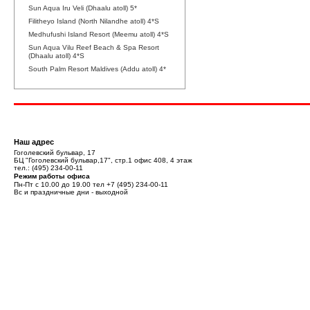
Sun Aqua Iru Veli (Dhaalu atoll) 5*
Filitheyo Island (North Nilandhe atoll) 4*S
Medhufushi Island Resort (Meemu atoll) 4*S
Sun Aqua Vilu Reef Beach & Spa Resort
(Dhaalu atoll) 4*S
South Palm Resort Maldives (Addu atoll) 4*
Наш адрес
Гоголевский бульвар, 17
БЦ "Гоголевский бульвар,17", стр.1 офис 408, 4 этаж
тел.:
(495) 234-00-11
Режим работы офиса
Пн-Пт с 10.00 до 19.00 тел
+7 (495) 234-00-11
Вс и праздничные дни - выходной