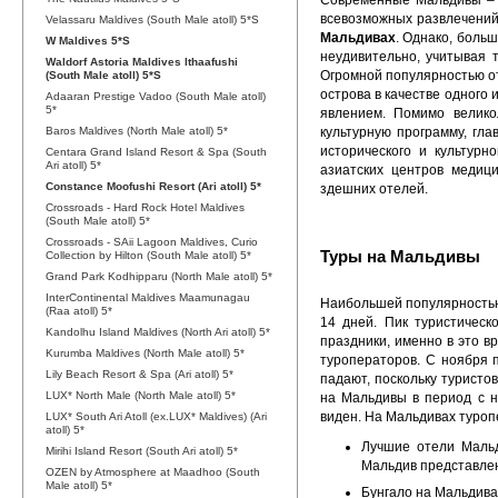
Современные Мальдивы – э
всевозможных развлечений
Velassaru Maldives (South Male atoll) 5*S
Мальдивах
. Однако, боль
W Maldives 5*S
неудивительно, учитывая 
Waldorf Astoria Maldives Ithaafushi
Огромной популярностью о
(South Male atoll) 5*S
острова в качестве одного
Adaaran Prestige Vadoo (South Male atoll)
5*
явлением. Помимо велико
Baros Maldives (North Male atoll) 5*
культурную программу, гл
исторического и культурн
Centara Grand Island Resort & Spa (South
Ari atoll) 5*
азиатских центров медици
Constance Moofushi Resort (Ari atoll) 5*
здешних отелей.
Crossroads - Hard Rock Hotel Maldives
(South Male atoll) 5*
Crossroads - SAii Lagoon Maldives, Curio
Туры на Мальдивы
Collection by Hilton (South Male atoll) 5*
Grand Park Kodhipparu (North Male atoll) 5*
InterContinental Maldives Maamunagau
Наибольшей популярностью 
(Raa atoll) 5*
14 дней. Пик туристическ
Kandolhu Island Maldives (North Ari atoll) 5*
праздники, именно в это в
Kurumba Maldives (North Male atoll) 5*
туроператоров. С ноября 
Lily Beach Resort & Spa (Ari atoll) 5*
падают, поскольку туристо
LUX* North Male (North Male atoll) 5*
на Мальдивы в период с н
виден. На Мальдивах туроп
LUX* South Ari Atoll (ex.LUX* Maldives) (Ari
atoll) 5*
Лучшие отели Мальд
Mirihi Island Resort (South Ari atoll) 5*
Мальдив представлен
OZEN by Atmosphere at Maadhoo (South
Male atoll) 5*
Бунгало на Мальдива