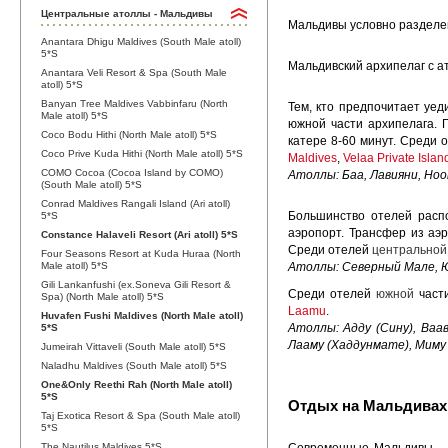
Центральные атоллы - Мальдивы
Мальдивы условно разделен
Anantara Dhigu Maldives (South Male atoll)
5*S
Мальдивский архипелаг с а
Anantara Veli Resort & Spa (South Male
atoll) 5*S
Banyan Tree Maldives Vabbinfaru (North
Тем, кто предпочитает уед
Male atoll) 5*S
южной части архипелага. 
Coco Bodu Hithi (North Male atoll) 5*S
катере 8-60 минут. Среди 
Coco Prive Kuda Hithi (North Male atoll) 5*S
Maldives
,
Velaa Private Islan
COMO Cocoa (Cocoa Island by COMO)
Атоллы: Баа, Лавияни, Ноон
(South Male atoll) 5*S
Conrad Maldives Rangali Island (Ari atoll)
Большинство отелей расп
5*S
аэропорт. Трансфер из аэ
Constance Halaveli Resort (Ari atoll) 5*S
Среди отелей
центральной
Four Seasons Resort at Kuda Huraa (North
Male atoll) 5*S
Атоллы: Северный Мале, Ю
Gili Lankanfushi (ex.Soneva Gili Resort &
Среди отелей
южной
части
Spa) (North Male atoll) 5*S
Laamu
.
Huvafen Fushi Maldives (North Male atoll)
Атоллы: Адду (Сину), Ваа
5*S
Лааму (Хаддунмате), Миму 
Jumeirah Vittaveli (South Male atoll) 5*S
Naladhu Maldives (South Male atoll) 5*S
One&Only Reethi Rah (North Male atoll)
5*S
Отдых на Мальдивах
Taj Exotica Resort & Spa (South Male atoll)
5*S
The Nautilus Maldives 5*S