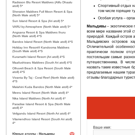
Radisson Blu Resort Maldives (Alifu Dhaalu
Спортивный отдых на
atoll) 5*
том числе горящие т
Sheraton Maldives Full Moon Resort & Spa
(North Male atoll) 5*
Особая услуга – орг
Sun Island Resort & Spa (Ari atoll) 5*
Мальдивы
– экзотическое 
VARU by Atmosphere (North Male atoll) 5*
всем мире название этой с
Angsana Resort & Spa Maldives Ihuru
(North Male atoll) 4*S
природой. Каждый остров а
Мальдивских островов х
Bandos Island Resort (North Male atoll) 4*S
Отличительной особеннос
Holiday Inn Resort® Kandooma Maldives
(South Male atoll) 4*S
практически полном отс
постояльцам самые разноо
Kuramathi Island Resort (Ari atoll) 4*S
путешественника. В числ
Maafushivaru Maldives (South Ari atoll) 4*S
назвать такие известные бр
Olhuveli Beach & Spa Resort (South Male
atoll) 4*S
предлагаемые нашим тураг
отзывы благодарных турис
Vivanta By Taj - Coral Reef (North Male atoll)
4*S
Malahini Kuda Bandos (North Male atoll) 4*
Meeru Island Resort (North Male atoll) 4*
Nika Island Maldives (North Ari atoll) 4*
Paradise Island Resort & Spa (North Male
atoll) 4*
Veligandu Island Resort (North Ari atoll) 4*
Vilamendhoo Island Resort (South Ari atoll)
4*
Ваше имя:
Южные атоллы - Мальдивы