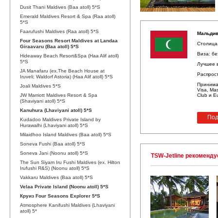
Dusit Thani Maldives (Baa atoll) 5*S
Emerald Maldives Resort & Spa (Raa atoll)
5*S
Faarufushi Maldives (Raa atoll) 5*S
Мальдив
Four Seasons Resort Maldives at Landaa
Столица
Giraavaru (Baa atoll) 5*S
Виза: бе
Hideaway Beach Resort&Spa (Haa Alif atoll)
5*S
Лучшее в
JA Manafaru (ex.The Beach House at
Распрос
Iruveli; Waldorf Astoria) (Haa Alif atoll) 5*S
Принима
Joali Maldives 5*S
Visa, Mas
JW Marriott Maldives Resort & Spa
Club и E
(Shaviyani atoll) 5*S
Kanuhura (Lhaviyani atoll) 5*S
Под
Kudadoo Maldives Private Island by
Hurawalhi (Lhaviyani atoll) 5*S
Milaidhoo Island Maldives (Baa atoll) 5*S
Soneva Fushi (Baa atoll) 5*S
Soneva Jani (Noonu atoll) 5*S
TSW-Jetline рекоменду
The Sun Siyam Iru Fushi Maldives (ex. Hilton
Irufushi R&S) (Noonu atoll) 5*S
Vakkaru Maldives (Baa atoll) 5*S
Velaa Private Island (Noonu atoll) 5*S
Круиз Four Seasons Explorer 5*S
Atmosphere Kanifushi Maldives (Lhaviyani
atoll) 5*