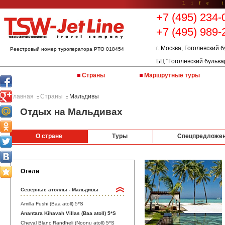
Life 
+7 (495) 234-
+7 (495) 989-
г. Москва, Гоголевский б
Реестровый номер туроператора РТО 018454
БЦ "Гоголевский бульва
Страны
Маршрутные туры
Главная
Страны
Мальдивы
::
::
Отдых на Мальдивах
О стране
Туры
Спецпредложе
Отели
Северные атоллы - Мальдивы
Amilla Fushi (Baa atoll) 5*S
Anantara Kihavah Villas (Baa atoll) 5*S
Cheval Blanc Randheli (Noonu atoll) 5*S