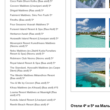
Coco Palm Dhuni Kolhu (Baa atoll) 5*
Cocoon Maldives (Lhaviyani atoll) 5*
Dhigali Maldives (Raa atoll) 5*
Fairmont Maldives, Sirru Fen Fushi 5*
Finolhu (Baa atoll) 5*
Four Seasons Voavah Maldives 5*
Furaveri Island Resort & Spa (Raa Atoll) 5*
Heritance Aarah (Raa atoll) 5*
Hurawalhi Island Resort (Lhaviyani atoll) 5*
Movenpick Resort Kuredhivaru Maldives
(Noonu atoll) 5*
Noku Maldives (ex.Zitahli Kuda-Funafaru
Resort & Spa) (Noonu atoll) 5*
Robinson Club Noonu (Noonu atoll) 5*
Royal Island Resort & Spa (Baa atoll) 5*
The Standard, Huruvalhi Maldives (ex.Carpe
Diem) (Raa atoll) 5*
The Westin Maldives Miriandhoo Resort
(Baa atoll) 5*
You & Me by Cocoon (Raa atoll) 5*
Kihaa Maldives (ex.Kihaad) (Baa atoll) 4*S
Loama Resort Maldives at Maamigili (Raa
atoll) 4*S
Kuredu Island Resort (Lhaviyani atoll) 4*
Reethi Beach Resort (Baa atoll) 4*
Отели 4* и 5* на Мал