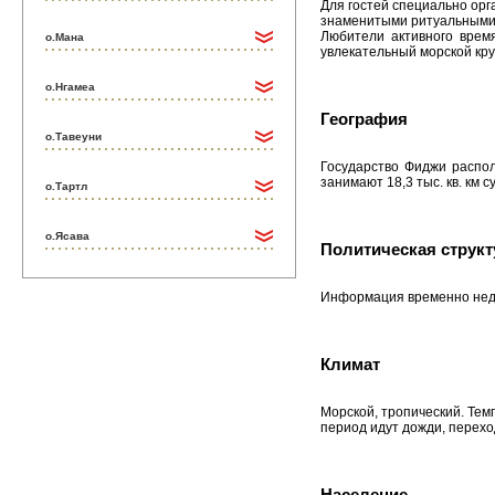
Для гостей специально орг
знаменитыми ритуальными 
Любители активного врем
о.Мана
увлекательный морской кру
о.Нгамеа
География
о.Тавеуни
Государство Фиджи распол
занимают 18,3 тыс. кв. км
о.Тартл
о.Ясава
Политическая структ
Информация временно нед
Климат
Морской, тропический. Темп
период идут дожди, перехо
Население