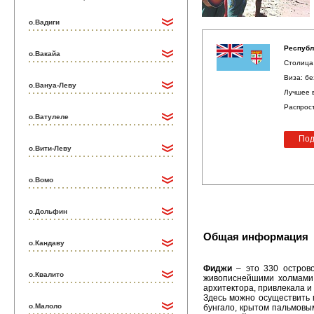
о.Вадиги
Республ
о.Вакайа
Столица 
Виза: бе
о.Вануа-Леву
Лучшее в
Распрос
о.Ватулеле
Под
о.Вити-Леву
о.Вомо
о.Дольфин
Общая информация
о.Кандаву
Фиджи
– это 330 острово
о.Квалито
живописнейшими холмами 
архитектора, привлекала и
Здесь можно осуществить 
о.Малоло
бунгало, крытом пальмовы