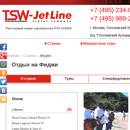
Life 
+7 (495) 234-
+7 (495) 989-
г. Москва, Гоголевский б
Реестровый номер туроператора РТО 018454
БЦ "Гоголевский бульва
Страны
Маршрутные туры
Главная
Страны
Фиджи
::
::
Отдых на Фиджи
О стране
Туры
Спецпредложе
Отели
о.Бенга
Royal Davui Island Resort 5*
Beqa Lagoon Resort 4*
Lalati Resort & Spa 4*