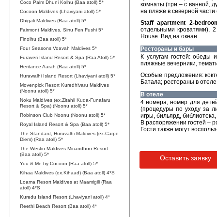
Coco Palm Dhuni Kolhu (Baa atoll) 5*
комнаты (три – с ванной, 
на пляже в северной части 
Cocoon Maldives (Lhaviyani atoll) 5*
Dhigali Maldives (Raa atoll) 5*
Staff apartment 2-bedroo
отдельными кроватями), 
Fairmont Maldives, Sirru Fen Fushi 5*
House. Вид на океан.
Finolhu (Baa atoll) 5*
Four Seasons Voavah Maldives 5*
Рестораны и бары
К услугам гостей: обеды 
Furaveri Island Resort & Spa (Raa Atoll) 5*
пляжные вечерники, темати
Heritance Aarah (Raa atoll) 5*
Особые предложения: кокт
Hurawalhi Island Resort (Lhaviyani atoll) 5*
Батала; рестораны в отеле
Movenpick Resort Kuredhivaru Maldives
(Noonu atoll) 5*
В отеле
Noku Maldives (ex.Zitahli Kuda-Funafaru
4 номера, номер для детей
Resort & Spa) (Noonu atoll) 5*
(процедуры по уходу за л
Robinson Club Noonu (Noonu atoll) 5*
игры, бильярд, библиотека
В распоряжении гостей – р
Royal Island Resort & Spa (Baa atoll) 5*
Гости также могут воспольз
The Standard, Huruvalhi Maldives (ex.Carpe
Diem) (Raa atoll) 5*
The Westin Maldives Miriandhoo Resort
(Baa atoll) 5*
Оставить заявку
You & Me by Cocoon (Raa atoll) 5*
Kihaa Maldives (ex.Kihaad) (Baa atoll) 4*S
Loama Resort Maldives at Maamigili (Raa
atoll) 4*S
Kuredu Island Resort (Lhaviyani atoll) 4*
Reethi Beach Resort (Baa atoll) 4*