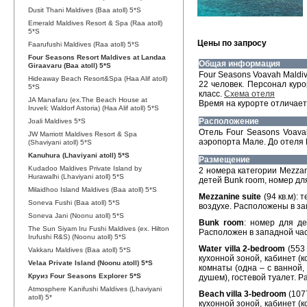
Dusit Thani Maldives (Baa atoll) 5*S
Emerald Maldives Resort & Spa (Raa atoll)
5*S
Цены по запросу
Faarufushi Maldives (Raa atoll) 5*S
Four Seasons Resort Maldives at Landaa
Общая информация
Giraavaru (Baa atoll) 5*S
Four Seasons Voavah Maldi
Hideaway Beach Resort&Spa (Haa Alif atoll)
22 человек. Персонал куро
5*S
класс.
Схема отеля
JA Manafaru (ex.The Beach House at
Время на курорте отличаетс
Iruveli; Waldorf Astoria) (Haa Alif atoll) 5*S
Расположение
Joali Maldives 5*S
Отель Four Seasons Voava
JW Marriott Maldives Resort & Spa
аэропорта Мале. До отеля F
(Shaviyani atoll) 5*S
Kanuhura (Lhaviyani atoll) 5*S
Размещение
Kudadoo Maldives Private Island by
2 номера категории Mezzani
Hurawalhi (Lhaviyani atoll) 5*S
детей Bunk room, номер для
Milaidhoo Island Maldives (Baa atoll) 5*S
Mezzanine suite
(94 кв.м): 
Soneva Fushi (Baa atoll) 5*S
воздухе. Расположены в за
Soneva Jani (Noonu atoll) 5*S
Bunk room
: номер для де
The Sun Siyam Iru Fushi Maldives (ex. Hilton
Расположен в западной час
Irufushi R&S) (Noonu atoll) 5*S
Water villa 2-bedroom
(553 
Vakkaru Maldives (Baa atoll) 5*S
кухонной зоной, кабинет (
Velaa Private Island (Noonu atoll) 5*S
комнаты (одна – с ванной,
Круиз Four Seasons Explorer 5*S
душем), гостевой туалет. Р
Atmosphere Kanifushi Maldives (Lhaviyani
Beach villa 3-bedroom
(107
atoll) 5*
кухонной зоной, кабинет (