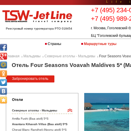
Life 
+7 (495) 234-
+7 (495) 989-
г. Москва, Гоголевский б
Реестровый номер туроператора РТО 018454
БЦ "Гоголевский бульва
Страны
Маршрутные туры
Главная
Мальдивы
Северные атоллы - Мальдивы
Four Seasons Voav
::
::
::
Отель Four Seasons Voavah Maldives 5* (
Забронировать отель
Отели
Северные атоллы - Мальдивы
Amilla Fushi (Baa atoll) 5*S
Anantara Kihavah Villas (Baa atoll) 5*S
Cheval Blanc Randheli (Noonu atoll) 5*S