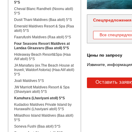
5*S
Cheval Blanc Randheli (Noonu atoll)
5*S
Dusit Thani Maldives (Baa atoll) 5*S
Спецпредложения
Emerald Maldives Resort & Spa (Raa
atoll) 5*S
Все спецпредло
Faarufushi Maldives (Raa atoll) 5*S
Four Seasons Resort Maldives at
Landaa Giraavaru (Baa atoll) 5*S
Hideaway Beach Resort&Spa (Haa
Цены по запросу
Alif atoll) 5*S
Извините, информация
JA Manafaru (ex.The Beach House at
Iruveli; Waldorf Astoria) (Haa Alif atoll)
5*S
Joali Maldives 5*S
Оставить заявк
JW Marriott Maldives Resort & Spa
(Shaviyani atoll) 5*S
Kanuhura (Lhaviyani atoll) 5*S
Kudadoo Maldives Private Island by
Hurawalhi (Lhaviyani atoll) 5*S
Milaidhoo Island Maldives (Baa atoll)
5*S
Soneva Fushi (Baa atoll) 5*S