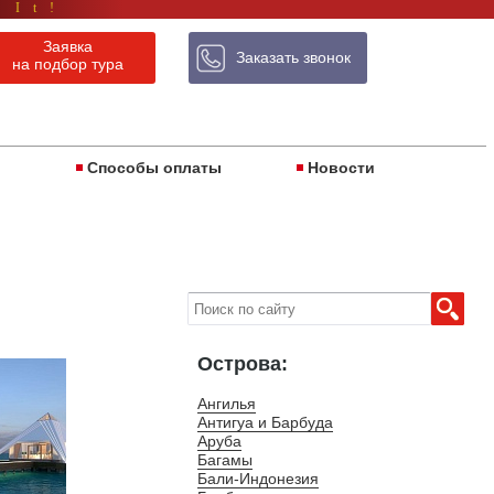
 It!
Заявка
Заказать звонок
на подбор тура
ы
Способы оплаты
Новости
Острова:
Ангилья
Антигуа и Барбуда
Аруба
Багамы
Бали-Индонезия