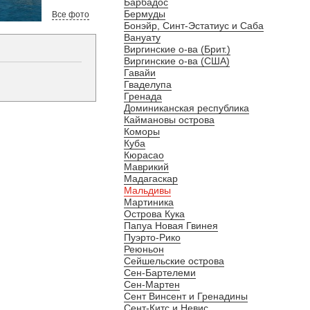
Барбадос
Бермуды
Все фото
Бонэйр, Синт-Эстатиус и Саба
Вануату
Виргинские о-ва (Брит.)
Виргинские о-ва (США)
Гавайи
Гваделупа
Гренада
Доминиканская республика
Каймановы острова
Коморы
Куба
Кюрасао
Маврикий
Мадагаскар
Мальдивы
Мартиника
Острова Кука
Папуа Новая Гвинея
Пуэрто-Рико
Реюньон
Сейшельские острова
Сен-Бартелеми
Сен-Мартен
Сент Винсент и Гренадины
Сент-Китс и Невис