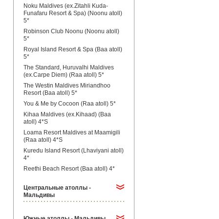
Noku Maldives (ex.Zitahli Kuda-
Funafaru Resort & Spa) (Noonu atoll)
5*
Robinson Club Noonu (Noonu atoll)
5*
Royal Island Resort & Spa (Baa atoll)
5*
The Standard, Huruvalhi Maldives
(ex.Carpe Diem) (Raa atoll) 5*
The Westin Maldives Miriandhoo
Resort (Baa atoll) 5*
You & Me by Cocoon (Raa atoll) 5*
Kihaa Maldives (ex.Kihaad) (Baa
atoll) 4*S
Loama Resort Maldives at Maamigili
(Raa atoll) 4*S
Kuredu Island Resort (Lhaviyani atoll)
4*
Reethi Beach Resort (Baa atoll) 4*
Центральные атоллы -
Мальдивы
Южные атоллы - Мальдивы