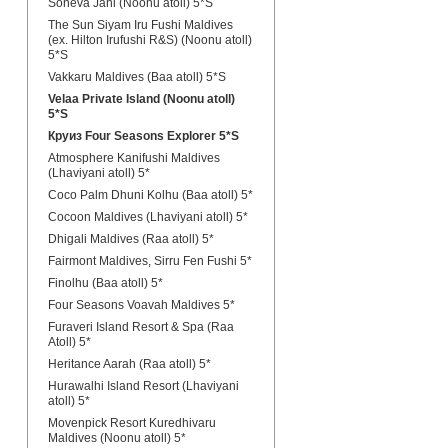
Soneva Jani (Noonu atoll) 5*S
The Sun Siyam Iru Fushi Maldives
(ex. Hilton Irufushi R&S) (Noonu atoll)
5*S
Vakkaru Maldives (Baa atoll) 5*S
Velaa Private Island (Noonu atoll)
5*S
Круиз Four Seasons Explorer 5*S
Atmosphere Kanifushi Maldives
(Lhaviyani atoll) 5*
Coco Palm Dhuni Kolhu (Baa atoll) 5*
Cocoon Maldives (Lhaviyani atoll) 5*
Dhigali Maldives (Raa atoll) 5*
Fairmont Maldives, Sirru Fen Fushi 5*
Finolhu (Baa atoll) 5*
Four Seasons Voavah Maldives 5*
Furaveri Island Resort & Spa (Raa
Atoll) 5*
Heritance Aarah (Raa atoll) 5*
Hurawalhi Island Resort (Lhaviyani
atoll) 5*
Movenpick Resort Kuredhivaru
Maldives (Noonu atoll) 5*