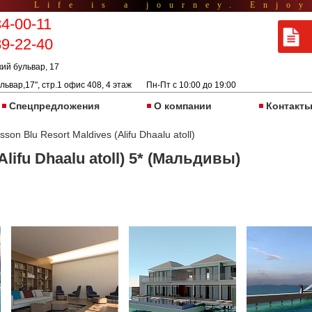
Life is a journey. Enjoy
34-00-11
89-22-40
кий бульвар, 17
львар,17", стр.1 офис 408, 4 этаж Пн-Пт с 10:00 до 19:00
Спецпредложения
О компании
Контакт
sson Blu Resort Maldives (Alifu Dhaalu atoll)
lifu Dhaalu atoll) 5* (Мальдивы)