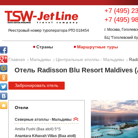
+7 (495) 2
+7 (495) 9
г. Москва, Гоголевс
Реестровый номер туроператора РТО 018454
БЦ "Гоголевский бу
Страны
Маршрутные туры
Главная
Мальдивы
Центральные атоллы - Мальдивы
Radi
::
::
::
Отель Radisson Blu Resort Maldives (A
Забронировать отель
Отели
Северные атоллы - Мальдивы
Amilla Fushi (Baa atoll) 5*S
Anantara Kihavah Villas (Baa atoll)