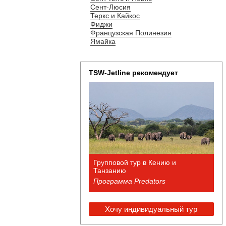
Сент-Люсия
Теркс и Кайкос
Фиджи
Французская Полинезия
Ямайка
TSW-Jetline рекомендует
Групповой тур в Кению и
Танзанию
Программа Predators
Хочу индивидуальный тур