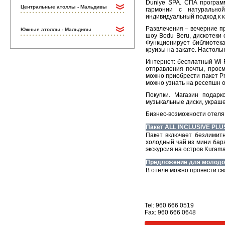
Duniye SPA. СПА програм
Центральные атоллы - Мальдивы
гармонии с натуральной
индивидуальный подход к к
Развлечения – вечерние п
Южные атоллы - Мальдивы
шоу Bodu Beru, дискотеки 
Функционирует библиотека
круизы на закате. Настоль
Интернет: бесплатный Wi-
отправления почты, просм
можно приобрести пакет Pr
можно узнать на ресепшн о
Покупки. Магазин подарк
музыкальные диски, украшен
Бизнес-возможности отеля:
Пакет ALL INCLUSIVE PLU
Пакет включает безлимитн
холодный чай из мини бара
экскурсия на остров Kurama
Предложение для молод
В отеле можно провести св
Tel: 960 666 0519
Fax: 960 666 0648