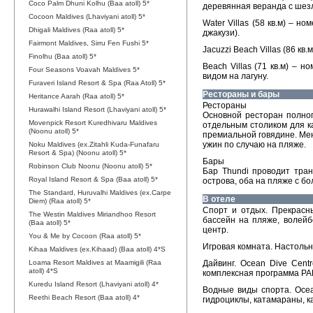
Coco Palm Dhuni Kolhu (Baa atoll) 5*
деревянная веранда с шезл
Cocoon Maldives (Lhaviyani atoll) 5*
Water Villas (58 кв.м) – н
Dhigali Maldives (Raa atoll) 5*
джакузи).
Fairmont Maldives, Sirru Fen Fushi 5*
Jacuzzi Beach Villas (86 кв
Finolhu (Baa atoll) 5*
Beach Villas (71 кв.м) – 
Four Seasons Voavah Maldives 5*
видом на лагуну.
Furaveri Island Resort & Spa (Raa Atoll) 5*
Рестораны и бары
Heritance Aarah (Raa atoll) 5*
Рестораны
Hurawalhi Island Resort (Lhaviyani atoll) 5*
Основной ресторан полног
Movenpick Resort Kuredhivaru Maldives
отдельным столиком для ка
(Noonu atoll) 5*
премиальной говядине. Мен
ужин по случаю на пляже.
Noku Maldives (ex.Zitahli Kuda-Funafaru
Resort & Spa) (Noonu atoll) 5*
Бары
Robinson Club Noonu (Noonu atoll) 5*
Бар Thundi проводит тран
Royal Island Resort & Spa (Baa atoll) 5*
острова, оба на пляже с б
The Standard, Huruvalhi Maldives (ex.Carpe
В отеле
Diem) (Raa atoll) 5*
Спорт и отдых. Прекрасн
The Westin Maldives Miriandhoo Resort
бассейн на пляже, волейб
(Baa atoll) 5*
центр.
You & Me by Cocoon (Raa atoll) 5*
Игровая комната. Настольн
Kihaa Maldives (ex.Kihaad) (Baa atoll) 4*S
Loama Resort Maldives at Maamigili (Raa
Дайвинг. Ocean Dive Cent
atoll) 4*S
комплексная программа PADI
Kuredu Island Resort (Lhaviyani atoll) 4*
Водные виды спорта. Ocean
Reethi Beach Resort (Baa atoll) 4*
гидроциклы, катамараны, к