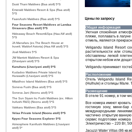
Dusit Thani Maldives (Baa atoll) 5*S
Emerald Maldives Resort & Spa (Raa atoll)
5*S
Цены по запросу
Faarufushi Maldives (Raa atoll) 5*S
Four Seasons Resort Maldives at Landaa
Общая информация
Giraavaru (Baa atoll) 5*S
Уютная спокойная атмосфер
Hideaway Beach Resort&Spa (Haa Alif atoll)
пляже, поплавать в лагуне
5*S
отмель, являются прекрас
JA Manafaru (ex.The Beach House at
Iruveli; Waldorf Astoria) (Haa Alif atoll) 5*S
Veligandu Island Resort 
растительности или стоя
Joali Maldives 5*S
обставлены легкой плете
JW Marriott Maldives Resort & Spa
открытом небом или дощаты
(Shaviyani atoll) 5*S
Veligandu принимает гостей
Kanuhura (Lhaviyani atoll) 5*S
Kudadoo Maldives Private Island by
Расположение
Hurawalhi (Lhaviyani atoll) 5*S
Отель Veligandu Island R
Milaidhoo Island Maldives (Baa atoll) 5*S
(Hulhule) и столицы Мале.
Soneva Fushi (Baa atoll) 5*S
Размещение
Soneva Jani (Noonu atoll) 5*S
В отеле 91 номер, в том числ
The Sun Siyam Iru Fushi Maldives (ex. Hilton
Irufushi R&S) (Noonu atoll) 5*S
Все номера имеют кровать 
гостиную зону, мини-бар
Vakkaru Maldives (Baa atoll) 5*S
международными линиями,
Velaa Private Island (Noonu atoll) 5*S
частично открытую ванную
Круиз Four Seasons Explorer 5*S
сервис подготовки номера
Электричество – 220 Вт, 50
Atmosphere Kanifushi Maldives (Lhaviyani
atoll) 5*
Jacuzzi Water Villas (86 к