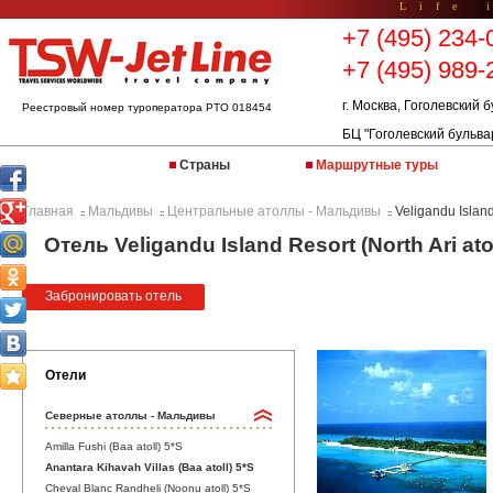
Life 
+7 (495) 234-
+7 (495) 989-
г. Москва, Гоголевский б
Реестровый номер туроператора РТО 018454
БЦ "Гоголевский бульва
Страны
Маршрутные туры
Главная
Мальдивы
Центральные атоллы - Мальдивы
Veligandu Island 
::
::
::
Отель Veligandu Island Resort (North Ari at
Забронировать отель
Отели
Северные атоллы - Мальдивы
Amilla Fushi (Baa atoll) 5*S
Anantara Kihavah Villas (Baa atoll) 5*S
Cheval Blanc Randheli (Noonu atoll) 5*S