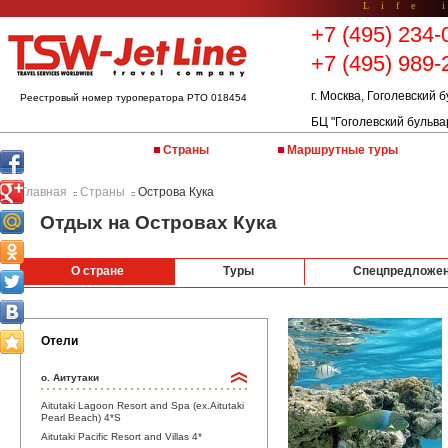
Life 
+7 (495) 234-
+7 (495) 989-
г. Москва, Гоголевский б
Реестровый номер туроператора РТО 018454
БЦ "Гоголевский бульва
Страны
Маршрутные туры
Главная
Страны
Острова Кука
::
::
Отдых на Островах Кука
О стране
Туры
Спецпредложе
Отели
о. Аитутаки
Aitutaki Lagoon Resort and Spa (ex.Aitutaki
Pearl Beach) 4*S
Aitutaki Pacific Resort and Villas 4*