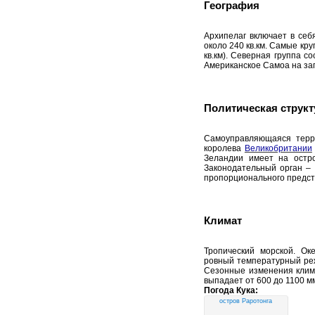
География
Архипелаг включает в себ
около 240 кв.км. Самые кр
кв.км). Северная группа с
Американское Самоа на зап
Политическая структ
Cамоуправляющаяся терр
королева
Великобритании
Зеландии имеет на остро
Законодательный орган – 
пропорционального предст
Климат
Тропический морской. Ок
ровный температурный реж
Сезонные изменения клима
выпадает от 600 до 1100 мм
Погода Кука:
остров Раротонга