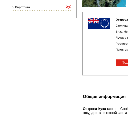
о. Раротонга
Острова
Столица 
Виза: бе
Лучшее в
Распрост
Принима
Под
Общая информация
Острова Кука
(англ. – Coo
государство в южной части