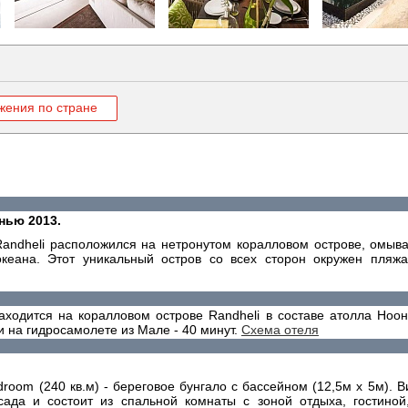
жения по стране
нью 2013.
 Randheli расположился на нетронутом коралловом острове, омы
океана. Этот уникальный остров со всех сторон окружен пля
аходится на коралловом острове Randheli в составе атолла Ноон
и на гидросамолете из Мале - 40 минут.
Схема отеля
edroom (240 кв.м) - береговое бунгало с бассейном (12,5м х 5м).
ада и состоит из спальной комнаты с зоной отдыха, гостиной