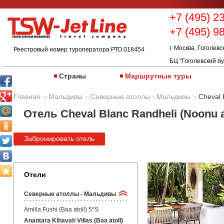
+7 (495) 2
+7 (495) 9
г. Москва, Гоголевс
Реестровый номер туроператора РТО 018454
БЦ "Гоголевский бу
Страны
Маршрутные туры
Главная
Мальдивы
Северные атоллы - Мальдивы
Cheval 
::
::
::
Отель Cheval Blanc Randheli (Noonu 
Забронировать отель
Отели
Северные атоллы - Мальдивы
Amilla Fushi (Baa atoll) 5*S
Anantara Kihavah Villas (Baa atoll)