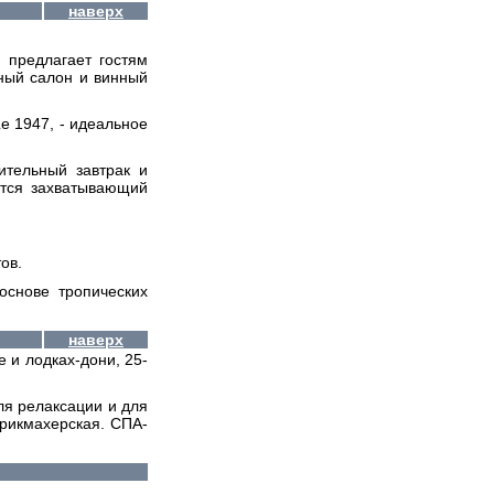
наверх
 предлагает гостям
ный салон и винный
e 1947, - идеальное
ительный завтрак и
ется захватывающий
ов.
основе тропических
наверх
е и лодках-дони, 25-
ля релаксации и для
арикмахерская. СПА-