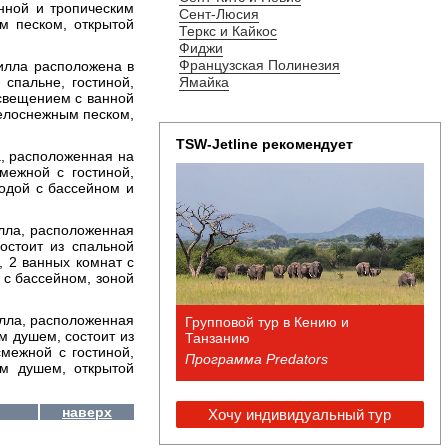
нной и тропическим
Сент-Люсия
м песком, открытой
Теркс и Кайкос
Фиджи
Французская Полинезия
 Вилла расположена в
спальне, гостиной,
Ямайка
освещением с ванной
белоснежным песком,
TSW-Jetline рекомендует
ла, расположенная на
межной с гостиной,
одой с бассейном и
Вилла, расположенная
остоит из спальной
, 2 ванных комнат с
 с бассейном, зоной
Вилла, расположенная
Групповой тур в Кению и
м душем, состоит из
Танзанию
смежной с гостиной,
Программа Predators
им душем, открытой
наверх
Хочу индивидуальный тур