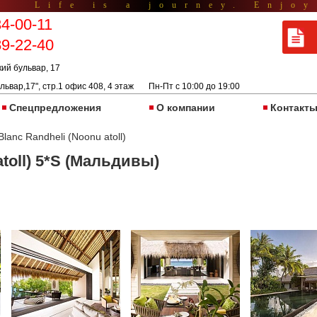
Life is a journey. Enjoy
34-00-11
89-22-40
кий бульвар, 17
львар,17", стр.1 офис 408, 4 этаж Пн-Пт с 10:00 до 19:00
Спецпредложения
О компании
Контакт
Blanc Randheli (Noonu atoll)
atoll) 5*S (Мальдивы)