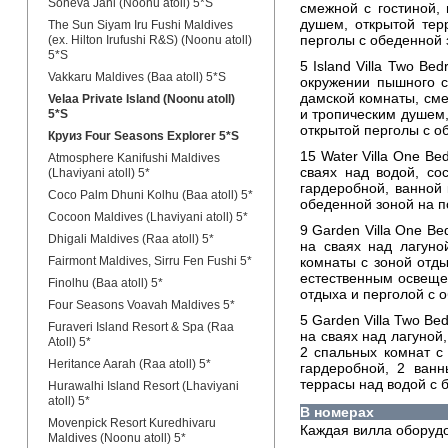
Soneva Jani (Noonu atoll) 5*S
смежной с гостиной,
душем, открытой тер
The Sun Siyam Iru Fushi Maldives
перголы с обеденной 
(ex. Hilton Irufushi R&S) (Noonu atoll)
5*S
5 Island Villa Two Be
Vakkaru Maldives (Baa atoll) 5*S
окружении пышного с
дамской комнаты, сме
Velaa Private Island (Noonu atoll)
и тропическим душем,
5*S
открытой перголы с о
Круиз Four Seasons Explorer 5*S
15 Water Villa One Be
Atmosphere Kanifushi Maldives
сваях над водой, со
(Lhaviyani atoll) 5*
гардеробной, ванной
Coco Palm Dhuni Kolhu (Baa atoll) 5*
обеденной зоной на п
Cocoon Maldives (Lhaviyani atoll) 5*
9 Garden Villa One Be
Dhigali Maldives (Raa atoll) 5*
на сваях над лагуно
Fairmont Maldives, Sirru Fen Fushi 5*
комнаты с зоной отды
естественным освещен
Finolhu (Baa atoll) 5*
отдыха и перголой с 
Four Seasons Voavah Maldives 5*
5 Garden Villa Two Be
Furaveri Island Resort & Spa (Raa
на сваях над лагуной
Atoll) 5*
2 спальных комнат с 
Heritance Aarah (Raa atoll) 5*
гардеробной, 2 ван
террасы над водой с 
Hurawalhi Island Resort (Lhaviyani
atoll) 5*
В номерах
Movenpick Resort Kuredhivaru
Каждая вилла оборудо
Maldives (Noonu atoll) 5*