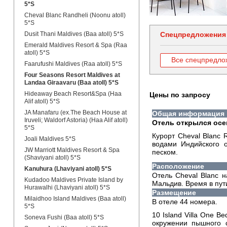
5*S
Cheval Blanc Randheli (Noonu atoll)
5*S
Dusit Thani Maldives (Baa atoll) 5*S
Спецпредложения
Emerald Maldives Resort & Spa (Raa
atoll) 5*S
Все спецпредло
Faarufushi Maldives (Raa atoll) 5*S
Four Seasons Resort Maldives at
Landaa Giraavaru (Baa atoll) 5*S
Hideaway Beach Resort&Spa (Haa
Цены по запросу
Alif atoll) 5*S
JA Manafaru (ex.The Beach House at
Общая информация
Iruveli; Waldorf Astoria) (Haa Alif atoll)
Отель открылся осе
5*S
Курорт Cheval Blanc
Joali Maldives 5*S
водами Индийского 
JW Marriott Maldives Resort & Spa
песком.
(Shaviyani atoll) 5*S
Расположение
Kanuhura (Lhaviyani atoll) 5*S
Отель Cheval Blanc н
Kudadoo Maldives Private Island by
Мальдив. Время в пут
Hurawalhi (Lhaviyani atoll) 5*S
Размещение
Milaidhoo Island Maldives (Baa atoll)
В отеле 44 номера.
5*S
10 Island Villa One B
Soneva Fushi (Baa atoll) 5*S
окружении пышного с