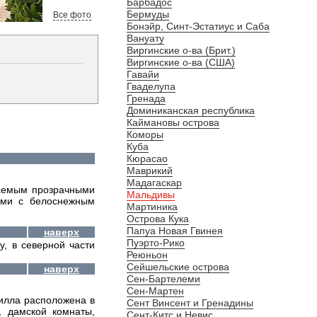
Барбадос
Бермуды
Все фото
Бонэйр, Синт-Эстатиус и Саба
Вануату
Виргинские о-ва (Брит.)
Виргинские о-ва (США)
Гавайи
Гваделупа
Гренада
Доминиканская республика
Каймановы острова
Коморы
Куба
Кюрасао
Маврикий
Мадагаскар
ваемым прозрачными
Мальдивы
жами с белоснежным
Мартиника
Острова Кука
Папуа Новая Гвинея
наверх
Пуэрто-Рико
у, в северной части
Реюньон
Сейшельские острова
наверх
Сен-Бартелеми
Сен-Мартен
 Вилла расположена в
Сент Винсент и Гренадины
, дамской комнаты,
Сент-Китс и Невис