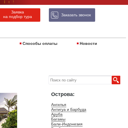
 It!
Заявка
Заказать звонок
на подбор тура
ы
Способы оплаты
Новости
Острова:
Ангилья
Антигуа и Барбуда
Аруба
Багамы
Бали-Индонезия