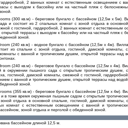
 гардеробной, 2 ванных комнат с естественным освещением с ва
расы с выходом к бассейну или на частный пляж с белоснежны
зоной.
drooms (300 кв.м) - береговое бунгало с бассейном (12,5м х 5м).
ада и состоит из 2 спальных комнат с зоной отдыха в основной 
жной с гостиной, гардеробной, 2 ванных комнат с естественным 
 открытой террасы с выходом к бассейну или на частный пляж с 
беденной зоной.
droom (240 кв.м) - водное бунгало с бассейном (12,5м х 4м). Вил
стоит из спальни с зоной отдыха, гостиной, дамской комнаты, с
 комнаты с ванной и тропическим душем, открытой террасы над в
онтонах.
droom (240 кв.м) - береговое бунгало с бассейном (12,5м х 4м). 
й в окружении пышного сада с открытым тропическим душем, с
ха, гостиной, дамской комнаты, смежной с гостиной, гардеробной
ием с ванной и тропическим душем, открытой террасы над водой
обеденной зоной.
drooms (355 кв.м) - береговое бунгало с бассейном (12,5м х 4м). 
, и в тоже время окруженая пышным садом с открытым тропически
зоной отдыха в основной спальне, гостиной, дамской комнаты, 
ных комнат с естественным освещением с ванной и тропическ
бассейном, зоной отдыха и перголой с обеденной зоной.
вана бассейном длиной 12,5 м.