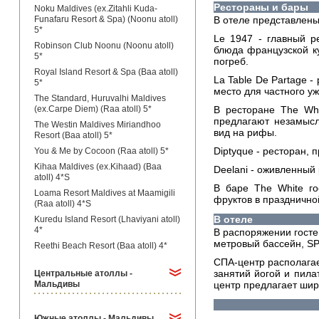
Рестораны и бары
Noku Maldives (ex.Zitahli Kuda-
Funafaru Resort & Spa) (Noonu atoll)
В отеле представлены
5*
Le 1947 - главный р
Robinson Club Noonu (Noonu atoll)
блюда французской к
5*
погреб.
Royal Island Resort & Spa (Baa atoll)
La Table De Partage 
5*
место для частного уж
The Standard, Huruvalhi Maldives
(ex.Carpe Diem) (Raa atoll) 5*
В ресторане The Whi
предлагают незамысл
The Westin Maldives Miriandhoo
вид на рифы.
Resort (Baa atoll) 5*
Diptyque - ресторан,
You & Me by Cocoon (Raa atoll) 5*
Kihaa Maldives (ex.Kihaad) (Baa
Deelani - оживленный
atoll) 4*S
В баре The White го
Loama Resort Maldives at Maamigili
фруктов в праздничн
(Raa atoll) 4*S
В отеле
Kuredu Island Resort (Lhaviyani atoll)
4*
В распоряжении гостей
метровый бассейн, SPA
Reethi Beach Resort (Baa atoll) 4*
СПА-центр располагае
занятий йогой и пила
Центральные атоллы -
Мальдивы
центр предлагает широ
Южные атоллы - Мальдивы