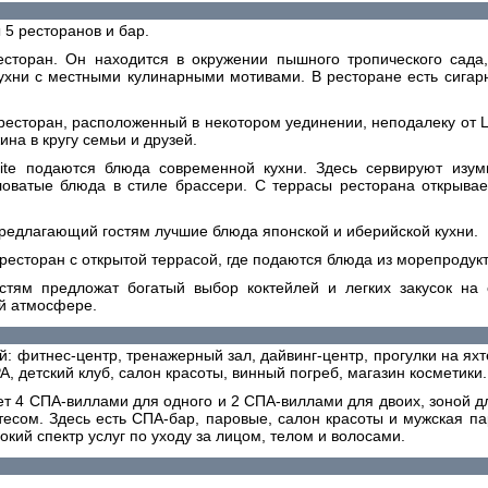
 5 ресторанов и бар.
есторан. Он находится в окружении пышного тропического сада,
ухни с местными кулинарными мотивами. В ресторане есть сигар
- ресторан, расположенный в некотором уединении, неподалеку от L
ина в кругу семьи и друзей.
te подаются блюда современной кухни. Здесь сервируют изум
оватые блюда в стиле брассери. С террасы ресторана открыва
 предлагающий гостям лучшие блюда японской и иберийской кухни.
 ресторан с открытой террасой, где подаются блюда из морепродукт
стям предложат богатый выбор коктейлей и легких закусок на 
ой атмосфере.
: фитнес-центр, тренажерный зал, дайвинг-центр, прогулки на яхт
, детский клуб, салон красоты, винный погреб, магазин косметики.
т 4 СПА-виллами для одного и 2 СПА-виллами для двоих, зоной д
тесом. Здесь есть СПА-бар, паровые, салон красоты и мужская п
кий спектр услуг по уходу за лицом, телом и волосами.