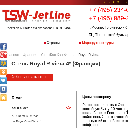
Life 
+7 (495) 234-
+7 (495) 989-
г. Москва, Гоголевский б
Реестровый номер туроператора РТО 018454
БЦ "Гоголевский бульва
Страны
Маршрутные туры
Главная
Франция
Сен-Жан Кап-Ферра
Royal Riviera
::
::
::
Отель Royal Riviera 4* (Франция)
Забронировать отель
Цены по запросу
Отели
Расположение отеля:Этот 
Альп Д’юез
спокойную бухту. 10 мин. е
покоя. В отеле:Рестораны 
Au Chamois D`Or 4*
собственный пляж с чистейш
— шведский стол. Всего в 
Le Royal Ours Blanc 4*
сейф, фен.