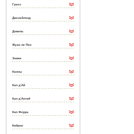
Грасс
Диснейлэнд
Довиль
Жуан ле Пен
Замки
Канны
Кап д`Ай
Кап д`Антиб
Кап Ферра
Киброн