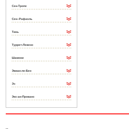
Сен-Тропе
Сен–Рафаэль
Тинь
Туррет-Левенс
Шамони
Эвиан-ле-Бен
Эз
Экс-ан-Прованс