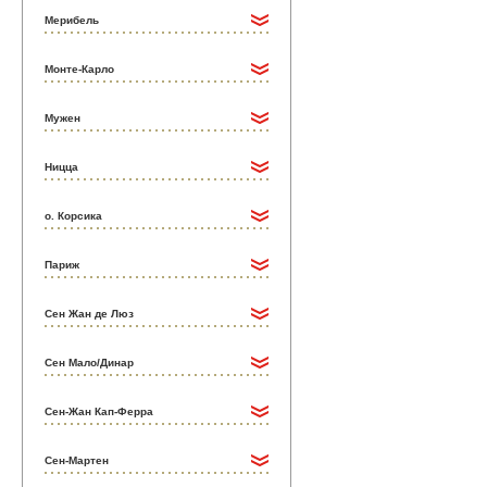
Мерибель
Монте-Карло
Мужен
Ницца
о. Корсика
Париж
Сен Жан де Люз
Сен Мало/Динар
Сен-Жан Кап-Ферра
Сен-Мартен