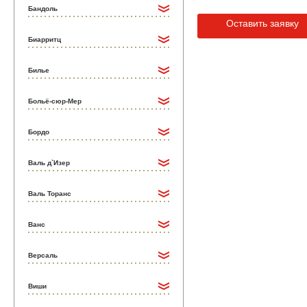
Бандоль
Оставить заявку
Биарритц
Билье
Больё-сюр-Мер
Бордо
Валь д`Изер
Валь Торанс
Ванс
Версаль
Виши