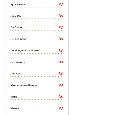
Куршевель
Ла Боль
Ла Плань
Ле Дез Альп
Ле Менуир/Сан Мартен
Ле-Лаванду
Лез Арк
Мандельё-ля-Напуль
Мане
Межев