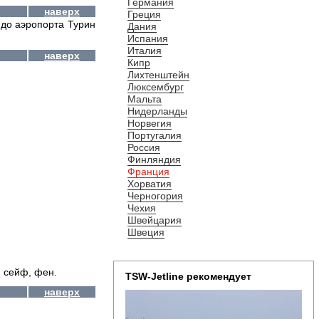
Германия
наверх
Греция
е до аэропорта Турин
Дания
Испания
Италия
наверх
Кипр
Лихтенштейн
Люксембург
Мальта
Нидерланды
Норвегия
Португалия
Россия
Финляндия
Франция
Хорватия
Черногория
Чехия
Швейцария
Швеция
, сейф, фен.
TSW-Jetline рекомендует
наверх