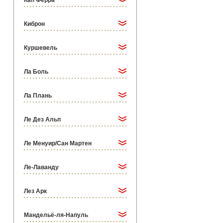
Кап Ферра
Киброн
Куршевель
Ла Боль
Ла Плань
Ле Дез Альп
Ле Менуир/Сан Мартен
Ле-Лаванду
Лез Арк
Мандельё-ля-Напуль