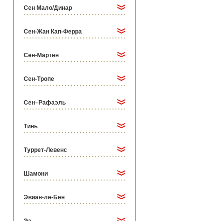
Сен Мало/Динар
Сен-Жан Кап-Ферра
Сен-Мартен
Сен-Тропе
Сен–Рафаэль
Тинь
Туррет-Левенс
Шамони
Эвиан-ле-Бен