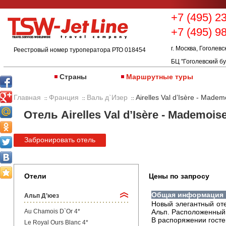
+7 (495) 2
+7 (495) 9
г. Москва, Гоголевс
Реестровый номер туроператора РТО 018454
БЦ "Гоголевский бу
Страны
Маршрутные туры
Главная
Франция
Валь д`Изер
Airelles Val d’Isère - Madem
::
::
::
Отель Airelles Val d’Isère - Mademois
Забронировать отель
Отели
Цены по запросу
Общая информация
Альп Д’юез
Новый элегантный оте
Au Chamois D`Or 4*
Альп. Расположенный 
В распоряжении гостей
Le Royal Ours Blanc 4*