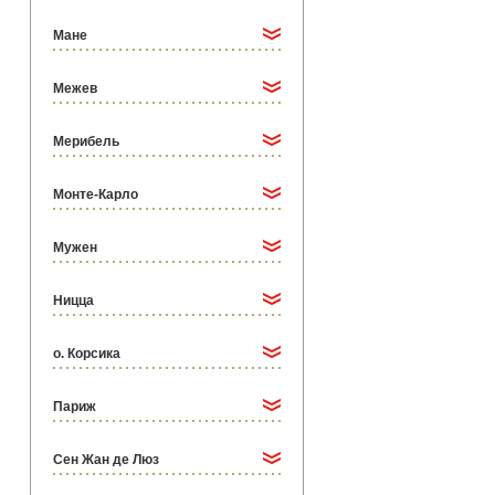
Мане
Межев
Мерибель
Монте-Карло
Мужен
Ницца
о. Корсика
Париж
Сен Жан де Люз