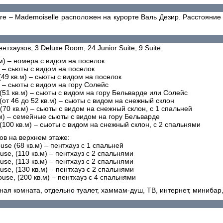
Isère – Mademoiselle расположен на курорте Валь Дезир. Расстояни
нтхаузов, 3 Deluxe Room, 24 Junior Suite, 9 Suite.
м) – номера с видом на поселок
м) – сьюты с видом на поселок
a (49 кв.м) – сьюты с видом на поселок
м) – сьюты с видом на гору Солейс
ge (51 кв.м) – сьюты с видом на гору Бельварде или Солейс
e (от 46 до 52 кв.м) – сьюты с видом на снежный склон
(70 кв.м) – сьюты с видом на снежный склон, с 1 спальней
в.м) – семейные сьюты с видом на гору Бельварде
(100 кв.м) – сьюты с видом на снежный склон, с 2 спальнями
ов на верхнем этаже:
se (68 кв.м) – пентхауз с 1 спальней
se, (110 кв.м) – пентхауз с 2 спальнями
se, (113 кв.м) – пентхауз с 2 спальнями
se, (130 кв.м) – пентхауз с 2 спальнями
use, (200 кв.м) – пентхауз с 4 спальнями
ная комната, отдельно туалет, хаммам-душ, ТВ, интернет, минибар