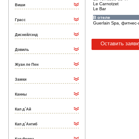
Le Carnotzet
Виши
Le Bar
В отеле
Грасс
Guerlain Spa, фитнес-
Диснейлэнд
Оставить заявк
Довиль
Жуан ле Пен
Замки
Канны
Кап д`Ай
Кап д`Антиб