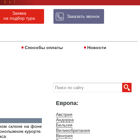
 It!
Заявка
Заказать звонок
на подбор тура
ы
Способы оплаты
Новости
Европа:
Австрия
Андорра
Бельгия
жном склоне на фоне
Великобритания
орнолыжном курорте.
Венгрия
аса.