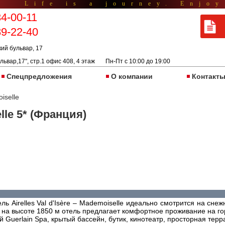
Life is a journey. Enjoy
34-00-11
89-22-40
кий бульвар, 17
львар,17", стр.1 офис 408, 4 этаж Пн-Пт с 10:00 до 19:00
Спецпредложения
О компании
Контакт
oiselle
elle 5* (Франция)
ль Airelles Val d'Isère – Mademoiselle идеально смотрится на сне
на высоте 1850 м отель предлагает комфортное проживание на г
 Guerlain Spa, крытый бассейн, бутик, кинотеатр, просторная терр