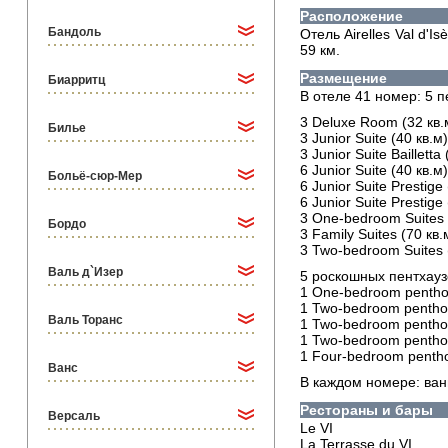
Расположение
Бандоль
Отель Airelles Val d'
59 км.
Размещение
Биарритц
В отеле 41 номер: 5 пе
3 Deluxe Room (32 кв.
Билье
3 Junior Suite (40 кв.
3 Junior Suite Baillett
6 Junior Suite (40 кв.
Больё-сюр-Мер
6 Junior Suite Presti
6 Junior Suite Prestig
3 One-bedroom Suites 
Бордо
3 Family Suites (70 к
3 Two-bedroom Suites 
Валь д`Изер
5 роскошных пентхауз
1 One-bedroom penthou
1 Two-bedroom penthou
Валь Торанс
1 Two-bedroom penthou
1 Two-bedroom penthou
1 Four-bedroom pentho
Ванс
В каждом номере: ван
Рестораны и бары
Версаль
Le VI
La Terrasse du VI