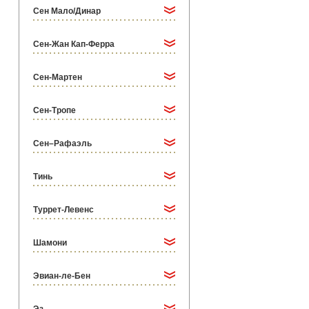
Сен Мало/Динар
Сен-Жан Кап-Ферра
Сен-Мартен
Сен-Тропе
Сен–Рафаэль
Тинь
Туррет-Левенс
Шамони
Эвиан-ле-Бен