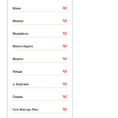
Мане
Межев
Мерибель
Монте-Карло
Мужен
Ницца
о. Корсика
Париж
Сен Жан де Люз