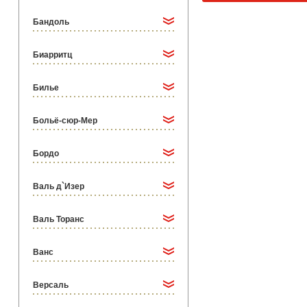
Бандоль
Биарритц
Билье
Больё-сюр-Мер
Бордо
Валь д`Изер
Валь Торанс
Ванс
Версаль