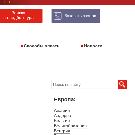
 It!
Заявка
Заказать звонок
на подбор тура
ы
Способы оплаты
Новости
Европа:
Австрия
Андорра
Бельгия
Великобритания
Венгрия