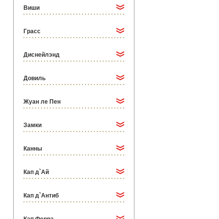
Виши
Грасс
Диснейлэнд
Довиль
Жуан ле Пен
Замки
Канны
Кап д`Ай
Кап д`Антиб