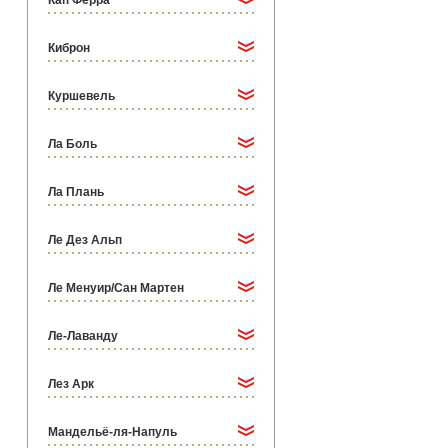
Кап Ферра
Киброн
Куршевель
Ла Боль
Ла Плань
Ле Дез Альп
Ле Менуир/Сан Мартен
Ле-Лаванду
Лез Арк
Мандельё-ля-Напуль