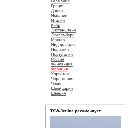
Германия
Греция
Дания
Испания
Италия
Кипр
Лихтенштейн
Люксембург
Мальта
Нидерланды
Норвегия
Португалия
Россия
Финляндия
Франция
Хорватия
Черногория
Чехия
Швейцария
Швеция
TSW-Jetline рекомендует