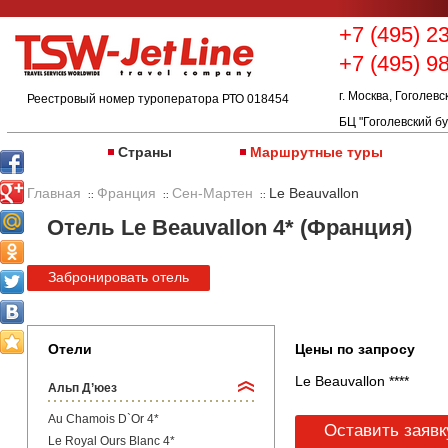
+7 (495) 2
+7 (495) 9
г. Москва, Гоголевс
Реестровый номер туроператора РТО 018454
БЦ "Гоголевский бу
Страны
Маршрутные туры
Главная
Франция
Сен-Мартен
Le Beauvallon
::
::
::
Отель Le Beauvallon 4* (Франция)
Забронировать отель
Отели
Цены по запросу
Le Beauvallon ****
Альп Д’юез
Au Chamois D`Or 4*
Оставить заявк
Le Royal Ours Blanc 4*