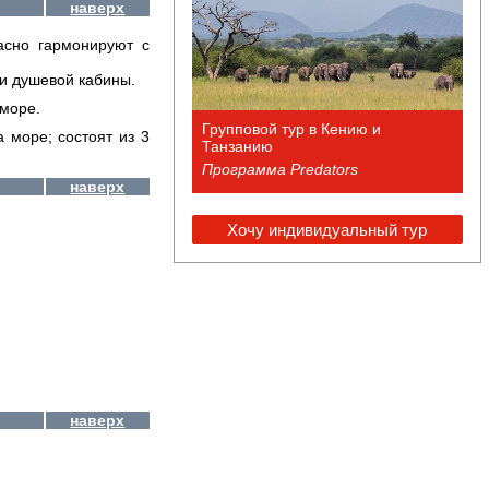
наверх
асно гармонируют с
и душевой кабины.
 море.
Групповой тур в Кению и
 море; состоят из 3
Танзанию
Программа Predators
наверх
Хочу индивидуальный тур
наверх