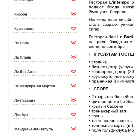
Кап Ферра
Ресторан
L'intempo
р
подают блюда между
Эмануэля Лехрера.
Киброн
Неожиданным дизайно
столы создают уника
Куршевель
сигар.
Ресторан-бар
Le Bar
на гриле, блюда из м
Ла Боль
июня по сентябрь.
К УСЛУГАМ ГОСТЕ
Ла Плань
• стоянка
• бизнес центр (услуги
• конференц-центр (30
Ле Дез Альп
• круглосуточное обс
• прачечная и химчист
Ле Менуир/Сан Мартен
СПОРТ
• 2 открытых бассейна
Ле-Лаванду
• фитнес-центр Le Sea
• крытый бассейн
• тренажерный зал
Лез Арк
• сауны
• также салон красоты.
• теннисные корты (в 
Мандельё-ля-Напуль
• поля гольф-клуба Mon