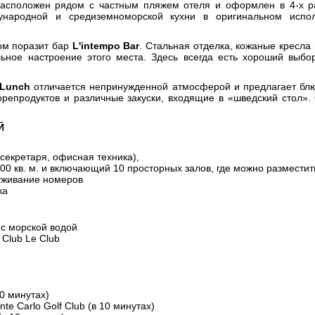
асположен рядом с частным пляжем отеля и оформлен в 4-х ра
народной и средиземноморской кухни в оригинальном испо
м поразит бар
L'intempo Bar
. Стальная отделка, кожаные кресла
льное настроение этого места. Здесь всегда есть хороший выб
&Lunch
отличается непринужденной атмосферой и предлагает блю
орепродуктов и различные закуски, входящие в «шведский стол».
Й
 секретаря, офисная техника),
00 кв. м. и включающий 10 просторных залов, где можно разместить
луживание номеров
ка
 с морской водой
 Club Le Club
10 минутах)
te Carlo Golf Club (в 10 минутах)