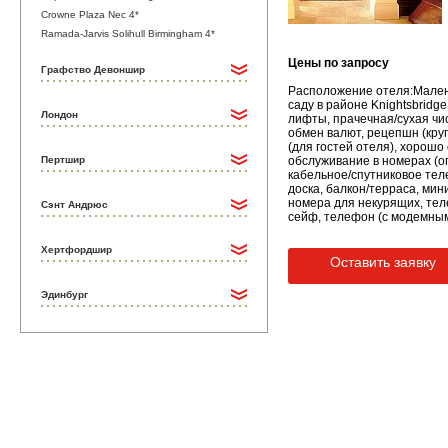
Crowne Plaza Nec 4*
Ramada-Jarvis Solihull Birmingham 4*
Цены по запросу
Графство Девоншир
Расположение отеля:Малень
саду в районе Knightsbridge
Лондон
лифты, прачечная/сухая чис
обмен валют, рецепшн (круг
(для гостей отеля), хорошо
Пертшир
обслуживание в номерах (ог
кабельное/спутниковое теле
доска, балкон/терраса, мин
номера для некурящих, теле
Сэнт Андрюс
сейф, телефон (с модемным
Хертфордшир
Оставить заявку
Эдинбург