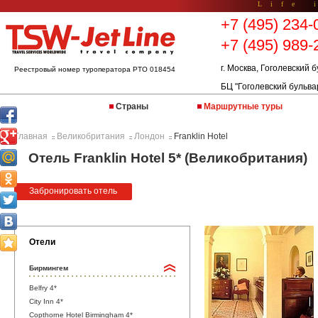
Life 
+7 (495) 234-
+7 (495) 989-
г. Москва, Гоголевский б
Реестровый номер туроператора РТО 018454
БЦ "Гоголевский бульва
Страны
Маршрутные туры
Главная
Великобритания
Лондон
Franklin Hotel
::
::
::
Отель Franklin Hotel 5* (Великобритания)
Забронировать отель
Отели
Бирмингем
Belfry 4*
City Inn 4*
Copthorne Hotel Birmingham 4*