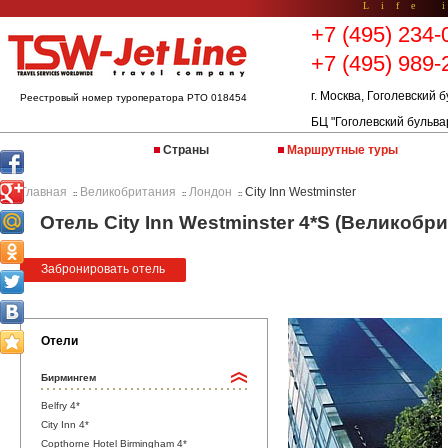
Life 
+7 (495) 234-
+7 (495) 989-
г. Москва, Гоголевский б
Реестровый номер туроператора РТО 018454
БЦ "Гоголевский бульва
Страны
Маршрутные туры
Главная
Великобритания
Лондон
City Inn Westminster
::
::
::
Отель City Inn Westminster 4*S (Великобр
Забронировать отель
Отели
Бирмингем
Belfry 4*
City Inn 4*
Copthorne Hotel Birmingham 4*