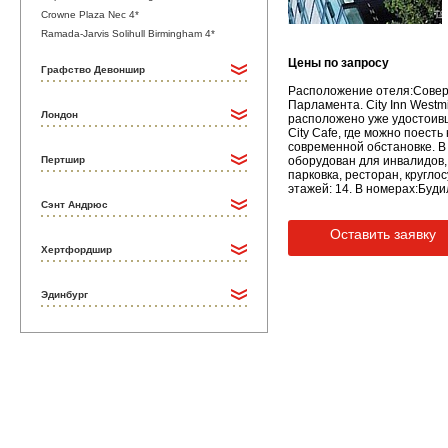
Crowne Plaza Nec 4*
Ramada-Jarvis Solihull Birmingham 4*
Цены по запросу
Графство Девоншир
Расположение отеля:Соверш
Парламента. City Inn West
Лондон
расположено уже удостоивши
City Cafe, где можно поест
современной обстановке. В 
Пертшир
оборудован для инвалидов,
парковка, ресторан, кругло
этажей: 14. В номерах:Буди
Сэнт Андрюс
Оставить заявку
Хертфордшир
Эдинбург