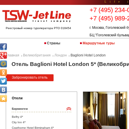
Life 
+7 (495) 234-
+7 (495) 989-
г. Москва, Гоголевский б
Реестровый номер туроператора РТО 018454
БЦ "Гоголевский бульва
Страны
Маршрутные туры
Главная
Великобритания
Лондон
Baglioni Hotel London
::
::
::
Отель Baglioni Hotel London 5* (Великобр
Забронировать отель
Отели
Бирмингем
Belfry 4*
City Inn 4*
Copthorne Hotel Birmingham 4*