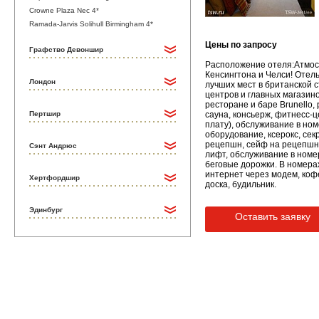
Crowne Plaza Nec 4*
Ramada-Jarvis Solihull Birmingham 4*
Цены по запросу
Графство Девоншир
Расположение отеля:Атмосф
Кенсингтона и Челси! Отел
Лондон
лучших мест в британской ст
центров и главных магазин
ресторане и баре Brunello,
Пертшир
сауна, консьерж, фитнесс-ц
плату), обслуживание в но
оборудование, ксерокс, сек
рецепшн, сейф на рецепшн,
Сэнт Андрюс
лифт, обслуживание в номер
беговые дорожки. В номерах
интернет через модем, кофев
Хертфордшир
доска, будильник.
Эдинбург
Оставить заявку