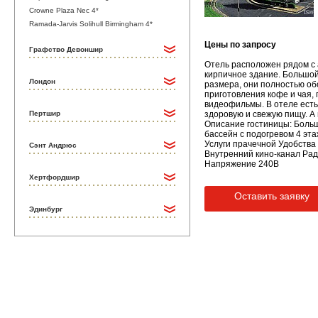
Crowne Plaza Nec 4*
Ramada-Jarvis Solihull Birmingham 4*
Цены по запросу
Графство Девоншир
Отель расположен рядом с 
кирпичное здание. Большой
Лондон
размера, они полностью об
приготовления кофе и чая,
видеофильмы. В отеле есть 
Пертшир
здоровую и свежую пищу. А
Описание гостиницы: Больш
бассейн с подогревом 4 эт
Услуги прачечной Удобств
Сэнт Андрюс
Внутренний кино-канал Ра
Напряжение 240В
Хертфордшир
Оставить заявку
Эдинбург