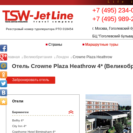
Life 
+7 (495) 234-
+7 (495) 989-
г. Москва, Гоголевский б
Реестровый номер туроператора РТО 018454
БЦ "Гоголевский бульва
Страны
Маршрутные туры
Главная
Великобритания
Лондон
Crowne Plaza Heathrow
::
::
::
Отель Crowne Plaza Heathrow 4* (Великоб
Забронировать отель
Отели
Бирмингем
Belfry 4*
City Inn 4*
Copthorne Hotel Birmingham 4*