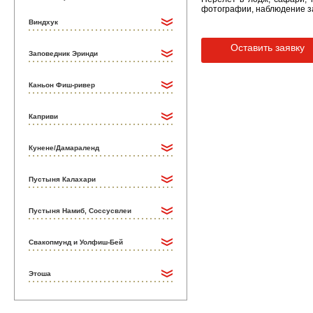
фотографии, наблюдение з
Виндхук
Оставить заявку
Заповедник Эринди
Каньон Фиш-ривер
Каприви
Кунене/Дамараленд
Пустыня Калахари
Пустыня Намиб, Соссусвлеи
Свакопмунд и Уолфиш-Бей
Этоша