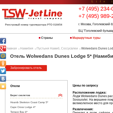
Life 
+7 (495) 234-
+7 (495) 989-
г. Москва, Гоголевский б
Реестровый номер туроператора РТО 018454
БЦ "Гоголевский бульва
Страны
Маршрутные туры
Главная
Намибия
Пустыня Намиб, Соссусвлеи
Wolwedans Dunes Lo
::
::
::
Отель Wolwedans Dunes Lodge 5* (Намиби
Забронировать отель
Цены по запросу
Отели
Расположение лоджа:
Берег скелетов
Лодж Wolwedans Dunes расп
Sossusvlei. На вершине по
Hoanib Skeleton Coast Camp 5*
великолепное место для пр
Cape Cross Lodge 4*
Развлечения:
Terrace Bay 4*
Перелет в лодж, сафари, 