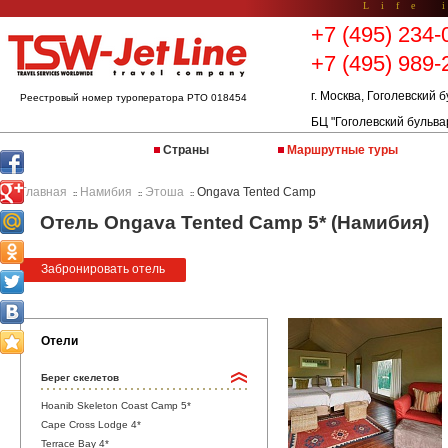
Life 
+7 (495) 234-
+7 (495) 989-
г. Москва, Гоголевский б
Реестровый номер туроператора РТО 018454
БЦ "Гоголевский бульва
Страны
Маршрутные туры
Главная
Намибия
Этоша
Ongava Tented Camp
::
::
::
Отель Ongava Tented Camp 5* (Намибия)
Забронировать отель
Отели
Берег скелетов
Hoanib Skeleton Coast Camp 5*
Cape Cross Lodge 4*
Terrace Bay 4*