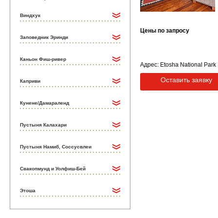
Виндхук
Цены по запросу
Заповедник Эринди
Каньон Фиш-ривер
Адрес: Etosha National Park
Оставить заявку
Каприви
Кунене/Дамараленд
Пустыня Калахари
Пустыня Намиб, Соссусвлеи
Свакопмунд и Уолфиш-Бей
Этоша