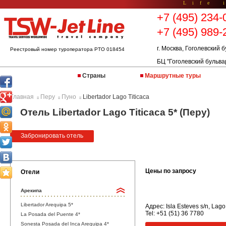
Life 
+7 (495) 234-
+7 (495) 989-
г. Москва, Гоголевский б
Реестровый номер туроператора РТО 018454
БЦ "Гоголевский бульва
Страны
Маршрутные туры
Главная
Перу
Пуно
Libertador Lago Titicaca
::
::
::
Отель Libertador Lago Titicaca 5* (Перу)
Забронировать отель
Цены по запросу
Отели
Арекипа
Libertador Arequipa 5*
Адрес: Isla Esteves s/n, Lago
Tel: +51 (51) 36 7780
La Posada del Puente 4*
Sonesta Posada del Inca Arequipa 4*