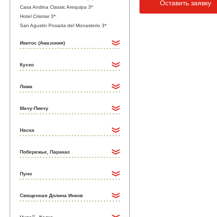
Оставить заявку
Casa Andina Classic Arequipa 3*
Hotel Crismar 3*
San Agustin Posada del Monasterio 3*
Икитос (Амазония)
Куско
Лима
Мачу-Пикчу
Наска
Побережье, Паракас
Пуно
Священная Долина Инков