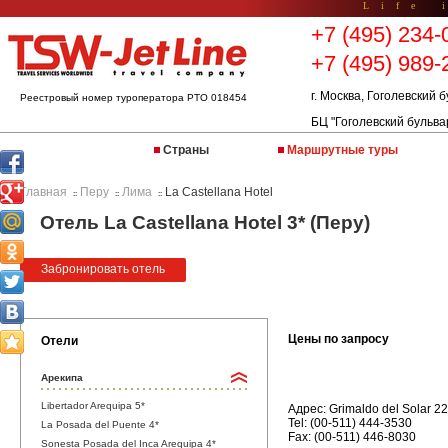
Life 
+7 (495) 234-
+7 (495) 989-
г. Москва, Гоголевский б
Реестровый номер туроператора РТО 018454
БЦ "Гоголевский бульва
Страны
Маршрутные туры
Главная
Перу
Лима
La Castellana Hotel
::
::
::
Отель La Castellana Hotel 3* (Перу)
Забронировать отель
Цены по запросу
Отели
Арекипа
Libertador Arequipa 5*
Адрес: Grimaldo del Solar 22
Tel: (00-511) 444-3530
La Posada del Puente 4*
Fax: (00-511) 446-8030
Sonesta Posada del Inca Arequipa 4*