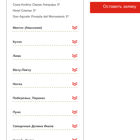
Casa Andina Classic Arequipa 3*
Оставить заявку
Hotel Crismar 3*
San Agustin Posada del Monasterio 3*
Икитос (Амазония)
Куско
Лима
Мачу-Пикчу
Наска
Побережье, Паракас
Пуно
Священная Долина Инков