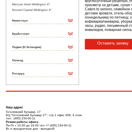
круглосуточный рецепшн, п
Mercure Hotel Wellington 4*
присмотр за детьми, сухая 
Caters to seniors, семейно
Novotel Capital Wellington 4*
детские кровати, отель обо
понедельника по пятницу, 
Квинстаун
кофеварка/чаеварка, уборка
часы, радио, письменный ст
инвалидов, пожарная сигна
Крайстчерч
Оставить заявку
Лоджи (Н.Зеландия)
Окленд
Роторуа
Наш адрес
Гоголевский бульвар, 17
БЦ "Гоголевский бульвар,17", стр.1 офис 408, 4 этаж
тел.:
(495) 234-00-11
Режим работы офиса
Пн-Пт с 10.00 до 19.00 тел
+7 (495) 234-00-11
Вс и праздничные дни - выходной