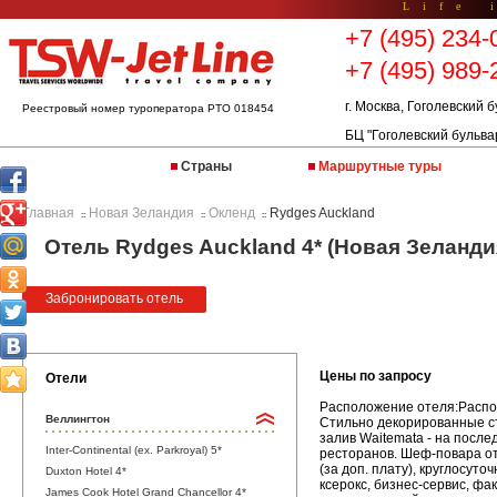
Life 
+7 (495) 234-
+7 (495) 989-
г. Москва, Гоголевский б
Реестровый номер туроператора РТО 018454
БЦ "Гоголевский бульва
Страны
Маршрутные туры
Главная
Новая Зеландия
Окленд
Rydges Auckland
::
::
::
Отель Rydges Auckland 4* (Новая Зеланди
Забронировать отель
Цены по запросу
Отели
Расположение отеля:Распол
Веллингтон
Стильно декорированные ст
залив Waitemata - на после
Inter-Continental (ex. Parkroyal) 5*
ресторанов. Шеф-повара оте
(за доп. плату), круглосут
Duxton Hotel 4*
ксерокс, бизнес-сервис, фа
James Cook Hotel Grand Chancellor 4*